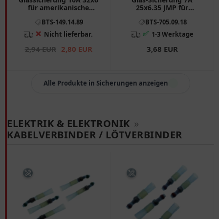
für amerikanische
25x6.35 JMP für
Fahrzeuge
Motorräder
BTS-149.14.89
BTS-705.09.18
❌
✅
Nicht lieferbar.
1-3 Werktage
2,94 EUR
2,80 EUR
3,68 EUR
Alle Produkte in Sicherungen anzeigen
ELEKTRIK & ELEKTRONIK
»
KABELVERBINDER / LÖTVERBINDER