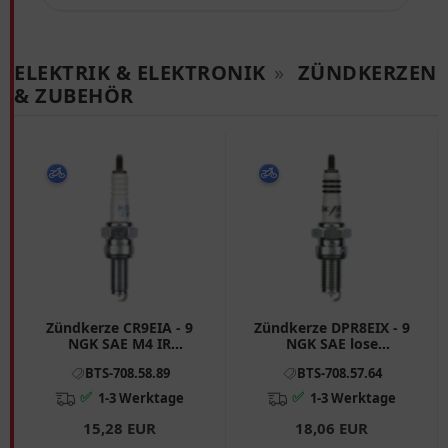
ELEKTRIK & ELEKTRONIK
»
ZÜNDKERZEN
& ZUBEHÖR
Zündkerze CR9EIA - 9
Zündkerze DPR8EIX - 9
NGK SAE M4 IR
NGK SAE lose
Alternative: 7081938
Alternative: 7080405
BTS-708.58.89
BTS-708.57.64
passend für: Kawasaki Z,
passend für: Honda XL,
KLE, Vulcan
VT, TRX
✅
✅
1-3 Werktage
1-3 Werktage
15,28 EUR
18,06 EUR