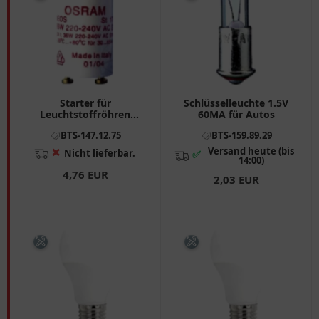
Starter für
Schlüsselleuchte 1.5V
Leuchtstoffröhren
60MA für Autos
SCHNELL 18/65W ST171
BTS-147.12.75
BTS-159.89.29
Versand heute (bis
❌
Nicht lieferbar.
✅
14:00)
4,76 EUR
2,03 EUR