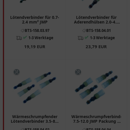
Lötendverbinder für 0.7-
Lötendverbinder für
2.4 mm² JMP
Aderendhülsen 2.0-4.0
mm² JMP Packung 5
BTS-158.03.97
BTS-158.04.01
Stück
✅
✅
1-3 Werktage
1-3 Werktage
19,19 EUR
23,79 EUR
Wärmeschrumpfender
Wärmeschrumpfverbinder
Lötendverbinder 3.5-8.0
7.5-12.0 JMP Packung 5
JMP
Stück
BTS-158.04.02
BTS-158.04.04