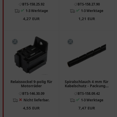
BTS-158.25.92
BTS-158.27.90
✅
✅
1-3 Werktage
1-3 Werktage
4,27 EUR
1,21 EUR
Relaissockel 9-polig für
Spiralschlauch 4 mm für
Motorräder
Kabelschutz - Packung 3
Meter
BTS-146.30.09
BTS-158.09.42
❌
✅
Nicht lieferbar.
1-3 Werktage
4,55 EUR
7,47 EUR