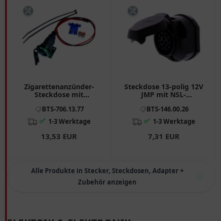
Zigarettenanzünder-
Steckdose 13-polig 12V
Steckdose mit
JMP mit NSL-
Befestigung
Abschaltkontakt und
BTS-706.13.77
BTS-146.00.26
Dichtung
✅
✅
1-3 Werktage
1-3 Werktage
13,53 EUR
7,31 EUR
Alle Produkte in Stecker, Steckdosen, Adapter +
Zubehör anzeigen