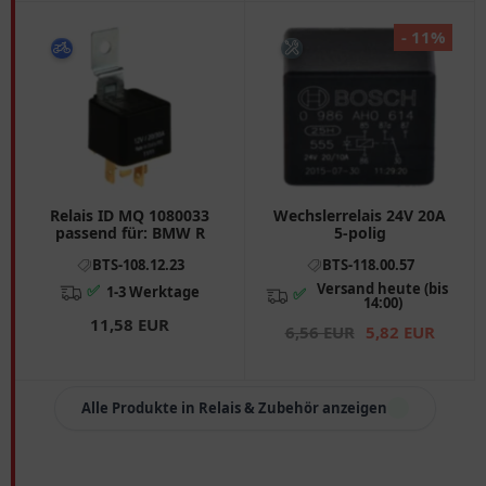
- 11%
Relais ID MQ 1080033
Wechslerrelais 24V 20A
passend für: BMW R
5-polig
BTS-108.12.23
BTS-118.00.57
Versand heute (bis
✅
1-3 Werktage
✅
14:00)
11,58 EUR
6,56 EUR
5,82 EUR
Alle Produkte in Relais & Zubehör anzeigen