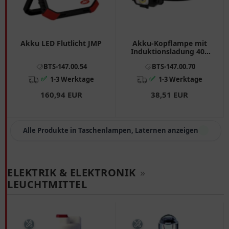
Akku LED Flutlicht JMP
Akku-Kopflampe mit
Induktionsladung 400
Lumen
BTS-147.00.54
BTS-147.00.70
✅
✅
1-3 Werktage
1-3 Werktage
160,94 EUR
38,51 EUR
Alle Produkte in Taschenlampen, Laternen anzeigen
ELEKTRIK & ELEKTRONIK
»
LEUCHTMITTEL