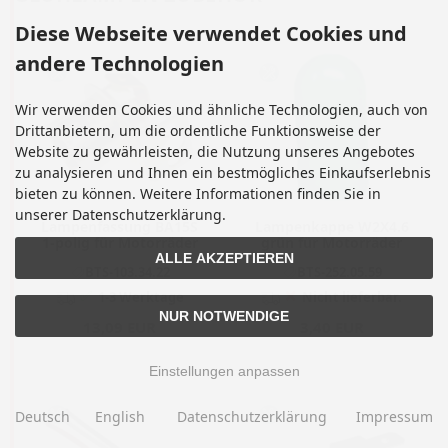
Diese Webseite verwendet Cookies und
andere Technologien
Wir verwenden Cookies und ähnliche Technologien, auch von
Drittanbietern, um die ordentliche Funktionsweise der
Website zu gewährleisten, die Nutzung unseres Angebotes
zu analysieren und Ihnen ein bestmögliches Einkaufserlebnis
bieten zu können. Weitere Informationen finden Sie in
unserer Datenschutzerklärung.
Lampenfassung BA15S
Lampenkappe W2X4.6
1-polig für Motorräder
grün für Motorräder
ALLE AKZEPTIEREN
BTS-103.34.22
BTS-252.05.59
✅
❌
1-3 Werktage
Nicht lieferbar.
NUR NOTWENDIGE
13,09 EUR
3,40 EUR
Einstellungen anpassen
Deutsch
English
Datenschutzerklärung
Impressum