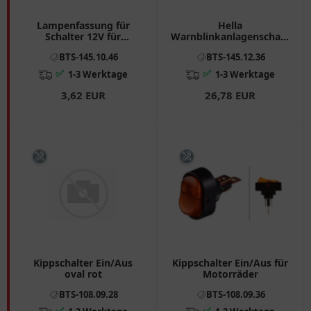
Lampenfassung für
Hella
Schalter 12V für
Warnblinkanlagenschalter
Motorräder
für Motorräder
BTS-145.10.46
BTS-145.12.36
✅
✅
1-3 Werktage
1-3 Werktage
3,62 EUR
26,78 EUR
Kippschalter Ein/Aus
Kippschalter Ein/Aus für
oval rot
Motorräder
BTS-108.09.28
BTS-108.09.36