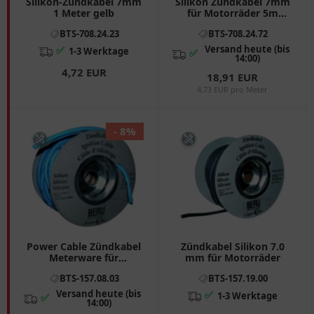
Silikon-Zündkabel 7mm
Silikon Zündkabel 7mm
1 Meter gelb
für Motorräder 5m
schwarz
BTS-708.24.23
BTS-708.24.72
Versand heute (bis
✅
1-3 Werktage
✅
14:00)
4,72 EUR
18,91 EUR
4,73 EUR pro Meter
- 8%
Power Cable Zündkabel
Zündkabel Silikon 7.0
Meterware für
mm für Motorräder
Motorräder
BTS-157.08.03
BTS-157.19.00
Versand heute (bis
✅
1-3 Werktage
✅
14:00)