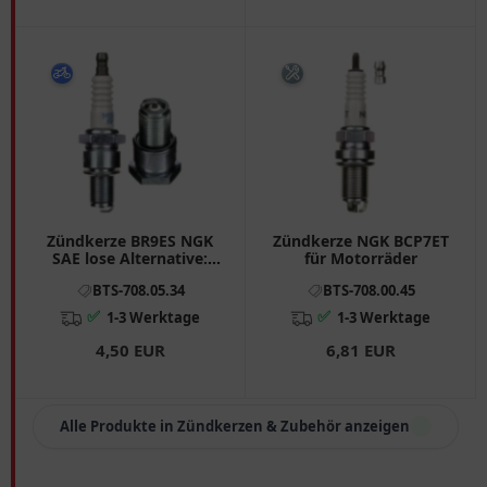
Zündkerze BR9ES NGK
Zündkerze NGK BCP7ET
SAE lose Alternative:
für Motorräder
7084643 passend für:
BTS-708.05.34
BTS-708.00.45
Piaggio Free, Zip, TPH
✅
✅
1-3 Werktage
1-3 Werktage
4,50 EUR
6,81 EUR
Alle Produkte in Zündkerzen & Zubehör anzeigen