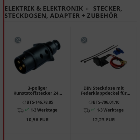
ELEKTRIK & ELEKTRONIK
»
STECKER,
STECKDOSEN, ADAPTER + ZUBEHÖR
3-poliger
DIN Steckdose mit
Kunststoffstecker 24V
Federklappdeckel für
mit Gummitülle
Motorrad
BTS-146.78.85
BTS-706.01.10
✅
✅
1-3 Werktage
1-3 Werktage
10,56 EUR
12,23 EUR