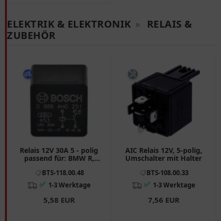
ELEKTRIK & ELEKTRONIK
»
RELAIS &
ZUBEHÖR
Relais 12V 30A 5 - polig
AIC Relais 12V, 5-polig,
passend für: BMW R,
Umschalter mit Halter
Beta Ark
BTS-118.00.48
BTS-108.00.33
✅
✅
1-3 Werktage
1-3 Werktage
5,58 EUR
7,56 EUR