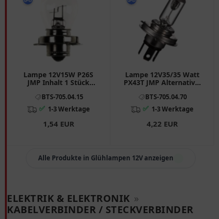
Lampe 12V15W P26S
Lampe 12V35/35 Watt
JMP Inhalt 1 Stück
PX43T JMP Alternative:
passend für: Suzuki AY,
7060120 Inhalt 1 Stück
BTS-705.04.15
BTS-705.04.70
AP, TR, UX
passend für: Yamaha
YFM, YN, NS
✅
✅
1-3 Werktage
1-3 Werktage
1,54 EUR
4,22 EUR
Alle Produkte in Glühlampen 12V anzeigen
ELEKTRIK & ELEKTRONIK
»
KABELVERBINDER / STECKVERBINDER