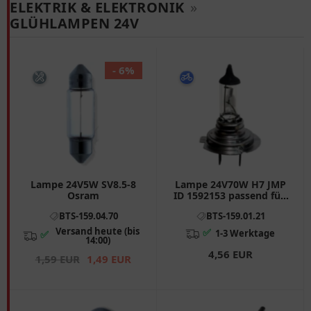
ELEKTRIK & ELEKTRONIK
»
GLÜHLAMPEN 24V
- 6%
Lampe 24V5W SV8.5-8
Lampe 24V70W H7 JMP
Osram
ID 1592153 passend für:
Piaggio Beverly, MP3,
BTS-159.04.70
BTS-159.01.21
XEvo
Versand heute (bis
✅
1-3 Werktage
✅
14:00)
4,56 EUR
1,59 EUR
1,49 EUR