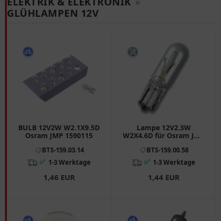
ELEKTRIK & ELEKTRONIK
»
GLÜHLAMPEN 12V
BULB 12V2W W2.1X9.5D
Lampe 12V2.3W
Osram JMP 1590115
W2X4.6D für Osram JMP
1590150
BTS-159.03.14
BTS-159.00.58
✅
✅
1-3 Werktage
1-3 Werktage
1,46 EUR
1,44 EUR