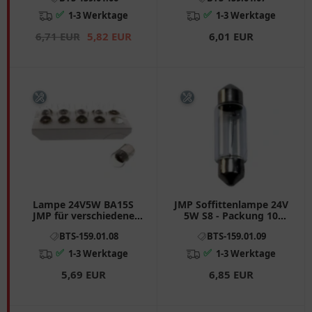
✅
✅
1-3 Werktage
1-3 Werktage
6,71 EUR
5,82 EUR
6,01 EUR
Lampe 24V5W BA15S
JMP Soffittenlampe 24V
JMP für verschiedene
5W S8 - Packung 10
Anwendungen
Stück
BTS-159.01.08
BTS-159.01.09
✅
✅
1-3 Werktage
1-3 Werktage
5,69 EUR
6,85 EUR