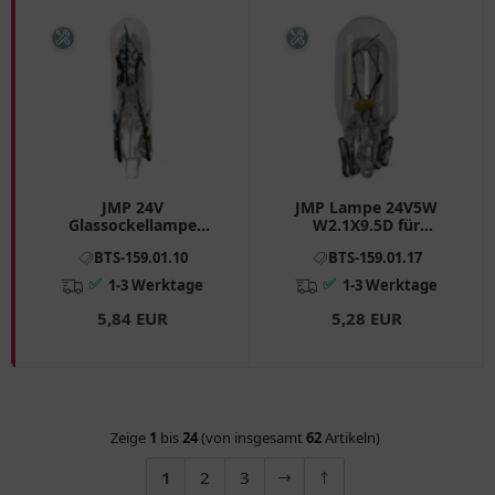
JMP 24V
JMP Lampe 24V5W
Glassockellampe
W2.1X9.5D für
W2X4.6D, 1.2 Watt für
Motorräder
BTS-159.01.10
BTS-159.01.17
Motorräder
✅
✅
1-3 Werktage
1-3 Werktage
5,84 EUR
5,28 EUR
Zeige
1
bis
24
(von insgesamt
62
Artikeln)
1
2
3