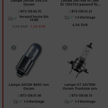
Lampe 24V5W SV8.5-8
Lampe 24V70W H7 JMP
Osram
ID 1592153 passend für:
Piaggio Beverly, MP3,
BTS-159.04.70
BTS-159.01.21
XEvo
Versand heute (bis
✅
1-3 Werktage
✅
14:00)
4,56 EUR
1,59 EUR
1,49 EUR
Lampe 24V2W BA9S von
Lampe H7 24V70W
Osram
Osram Truckstar pro
BTS-159.01.40
BTS-159.00.15
✅
✅
1-3 Werktage
1-3 Werktage