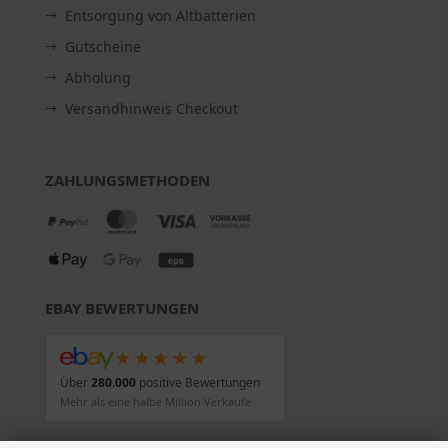
Entsorgung von Altbatterien
Gutscheine
Abholung
Versandhinweis Checkout
ZAHLUNGSMETHODEN
EBAY BEWERTUNGEN
★★★★★
Über
280.000
positive Bewertungen
Mehr als eine halbe Million Verkäufe