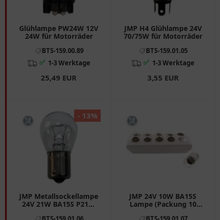
Glühlampe PW24W 12V
JMP H4 Glühlampe 24V
24W für Motorräder
70/75W für Motorräder
BTS-159.00.89
BTS-159.01.05
✅
✅
1-3 Werktage
1-3 Werktage
25,49 EUR
3,55 EUR
- 13%
JMP Metallsockellampe
JMP 24V 10W BA15S
24V 21W BA15S P21W
Lampe (Packung 10
für Motorräder
Stück)
BTS-159.01.06
BTS-159.01.07