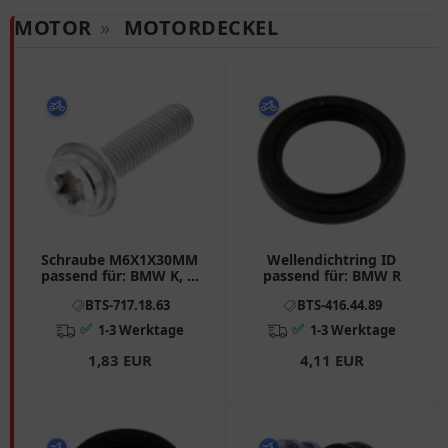
MOTOR
»
MOTORDECKEL
Schraube M6X1X30MM
Wellendichtring ID
passend für: BMW K, S,
passend für: BMW R
HP4
BTS-717.18.63
BTS-416.44.89
✅
✅
1-3 Werktage
1-3 Werktage
1,83 EUR
4,11 EUR