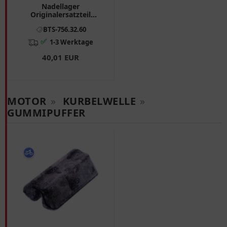
Nadellager
Originalersatzteil
26X34X16 mm passend
BTS-756.32.60
für: BMW K, K1
✅
1-3 Werktage
40,01 EUR
MOTOR
»
KURBELWELLE
»
GUMMIPUFFER