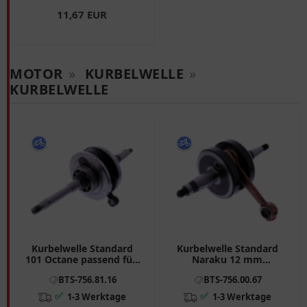
11,67 EUR
MOTOR
»
KURBELWELLE
»
KURBELWELLE
Kurbelwelle Standard
Kurbelwelle Standard
101 Octane passend für:
Naraku 12 mm
Jonway YY125T - 10,
Kolbenbolzen passend
BTS-756.81.16
BTS-756.00.67
YY125T - 12, YY125T - 19
für: Derbi Senda, GPR
✅
✅
1-3 Werktage
1-3 Werktage