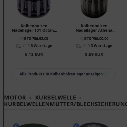
Kolbenbolzen
Kolbenbolzen
Nadellager 101 Octane
Nadellager Athena
12X16X13MM passend
12X15X17. 3 mm
BTS-756.92.05
BTS-756.00.00
für: Simson S (51, 53), KR
passend für: Husqvarna
51/1, Habicht
CR, WR, WRE
✅
✅
1-3 Werktage
1-3 Werktage
6,13 EUR
8,69 EUR
Alle Produkte in Kolbenbolzenlager anzeigen
MOTOR
»
KURBELWELLE
»
KURBELWELLENMUTTER/BLECHSICHERUN