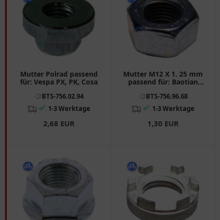
Mutter Polrad passend
Mutter M12 X 1. 25 mm
für: Vespa PX, PK, Cosa
passend für: Baotian
BT49QT - 7A1, BT49QT -
BTS-756.02.94
BTS-756.96.68
10, BT49QT - 12A1
✅
✅
1-3 Werktage
1-3 Werktage
2,68 EUR
1,30 EUR