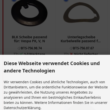
BLK Scheibe passend
Unterlegscheibe
für: Vespa PK, V, N
Kurbelwelle passend für:
Piaggio Ciao, Bravo,
BTS-756.98.74
BTS-756.07.67
Hexagon, Gilera EC1
✅
❌
1-3 Werktage
Nicht lieferbar.
1,33 EUR
1,50 EUR
Diese Webseite verwendet Cookies und
andere Technologien
MOTOR
»
KURBELWELLE
»
Wir verwenden Cookies und ähnliche Technologien, auch von
Drittanbietern, um die ordentliche Funktionsweise der Website
KURBELWELLENDICHTRINGE
zu gewährleisten, die Nutzung unseres Angebotes zu
analysieren und Ihnen ein bestmögliches Einkaufserlebnis
bieten zu können. Weitere Informationen finden Sie in unserer
Datenschutzerklärung.