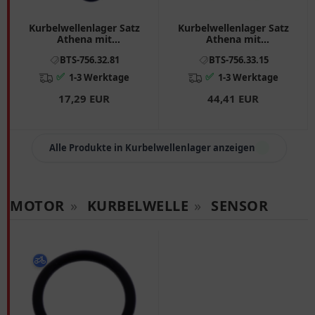
Kurbelwellenlager Satz
Kurbelwellenlager Satz
Athena mit
Athena mit
Wellendichtring passend
Wellendichtring passend
BTS-756.32.81
BTS-756.33.15
für: Keeway F - Act, RY8,
für: Daelim SJ
Matrix
✅
✅
1-3 Werktage
1-3 Werktage
17,29 EUR
44,41 EUR
Alle Produkte in Kurbelwellenlager anzeigen
MOTOR
»
KURBELWELLE
»
SENSOR