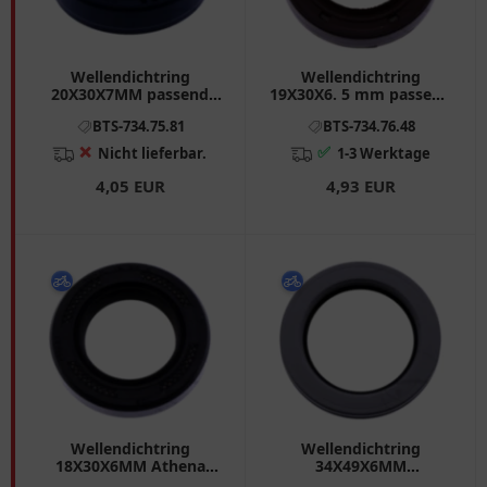
Wellendichtring
Wellendichtring
20X30X7MM passend
19X30X6. 5 mm passend
für: Honda CRF,
für: Piaggio NRG, Zip,
BTS-734.75.81
BTS-734.76.48
Husaberg FE, FC
Free, Vespa LX, S, ET2
❌
✅
Nicht lieferbar.
1-3 Werktage
4,05 EUR
4,93 EUR
Wellendichtring
Wellendichtring
18X30X6MM Athena
34X49X6MM
passend für: Ducati 749
Originalersatzteil