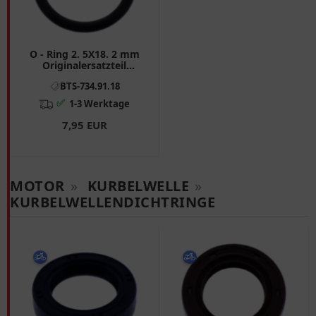
O - Ring 2. 5X18. 2 mm
Originalersatzteil
passend für: BMW F
BTS-734.91.18
(900, 850), R, S
✅
1-3 Werktage
7,95 EUR
MOTOR
»
KURBELWELLE
»
KURBELWELLENDICHTRINGE