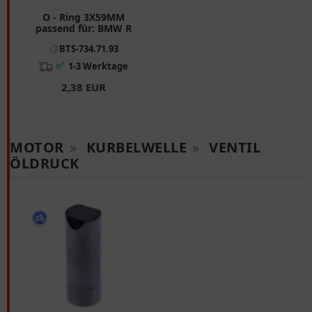
O - Ring 3X59MM
passend für: BMW R
BTS-734.71.93
✅
1-3 Werktage
2,38 EUR
MOTOR
»
KURBELWELLE
»
VENTIL
ÖLDRUCK