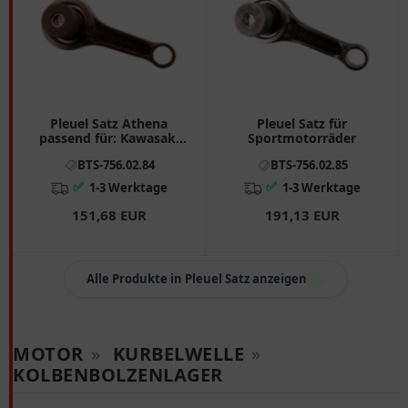
Pleuel Satz Athena
Pleuel Satz für
passend für: Kawasaki
Sportmotorräder
KX 7560284
BTS-756.02.84
BTS-756.02.85
✅
✅
1-3 Werktage
1-3 Werktage
151,68 EUR
191,13 EUR
Alle Produkte in Pleuel Satz anzeigen
MOTOR
»
KURBELWELLE
»
KOLBENBOLZENLAGER