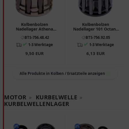
Kolbenbolzen
Kolbenbolzen
Nadellager Athena
Nadellager 101 Octane
12X17X12. 8 mm
12X16X13MM passend
BTS-756.48.42
BTS-756.92.05
passend für: Piaggio
für: Simson S (51, 53), KR
NRG, Zip, Free
51/1, Habicht
✅
✅
1-3 Werktage
1-3 Werktage
9,50 EUR
6,13 EUR
Alle Produkte in Kolben / Ersatzteile anzeigen
MOTOR
»
KURBELWELLE
»
KURBELWELLENLAGER