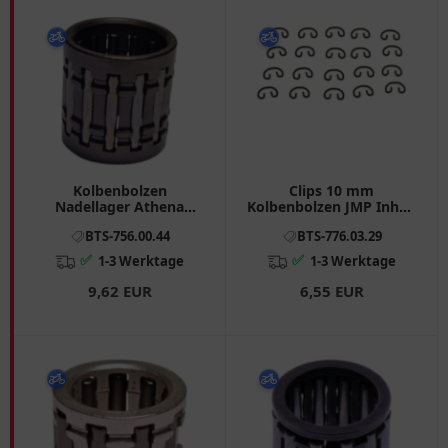
Kolbenbolzen
Clips 10 mm
Nadellager Athena
Kolbenbolzen JMP Inhalt
15X19X19. 5 mm
20 Stück passend für:
BTS-756.00.44
BTS-776.03.29
passend für: Aprilia RS,
Aprilia SR, Scarabeo,
RX, SX, MX
Rally
✅
✅
1-3 Werktage
1-3 Werktage
9,62 EUR
6,55 EUR