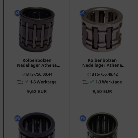
Kolbenbolzen
Kolbenbolzen
Nadellager Athena
Nadellager Athena
15X19X19. 5 mm
12X17X12. 8 mm
BTS-756.00.44
BTS-756.48.42
passend für: Aprilia RS,
passend für: Piaggio
RX, SX, MX
NRG, Zip, Free
✅
✅
1-3 Werktage
1-3 Werktage
9,62 EUR
9,50 EUR