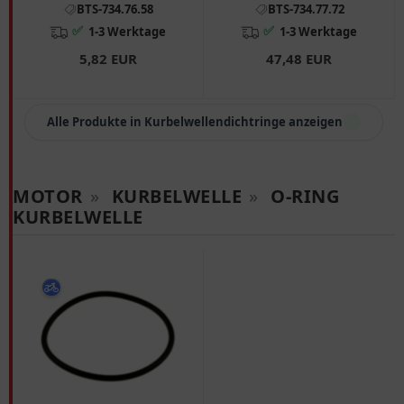
BTS-734.76.58
BTS-734.77.72
passend für: Suzuki LT -
A
✅
✅
1-3 Werktage
1-3 Werktage
5,82 EUR
47,48 EUR
Alle Produkte in Kurbelwellendichtringe anzeigen
MOTOR
»
KURBELWELLE
»
O-RING
KURBELWELLE