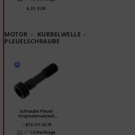
6,31 EUR
MOTOR
»
KURBELWELLE
»
PLEUELSCHRAUBE
Schraube Pleuel
Originalersatzteil
M10X1X47MM passend
BTS-717.16.78
für: BMW R
✅
1-3 Werktage