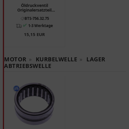
Öldruckventil
Originalersatzteil
passend für: BMW R
BTS-756.32.75
✅
1-3 Werktage
15,15 EUR
MOTOR
»
KURBELWELLE
»
LAGER
ABTRIEBSWELLE