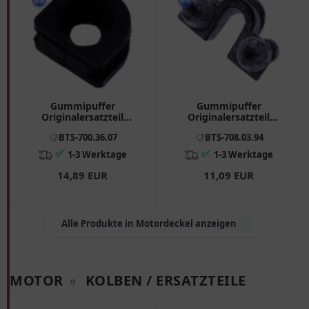
Gummipuffer
Gummipuffer
Originalersatzteil
Originalersatzteil
passend für: BMW K, K1
passend für: BMW R
BTS-700.36.07
BTS-708.03.94
7080394
✅
✅
1-3 Werktage
1-3 Werktage
14,89 EUR
11,09 EUR
Alle Produkte in Motordeckel anzeigen
MOTOR
»
KOLBEN / ERSATZTEILE