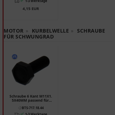
✅
1-3 Werktage
4,15 EUR
MOTOR
»
KURBELWELLE
»
SCHRAUBE
FÜR SCHWUNGRAD
Schraube 6 Kant M11X1.
5X40MM passend für:
BMW R
BTS-717.18.44
✅
1-3 Werktage