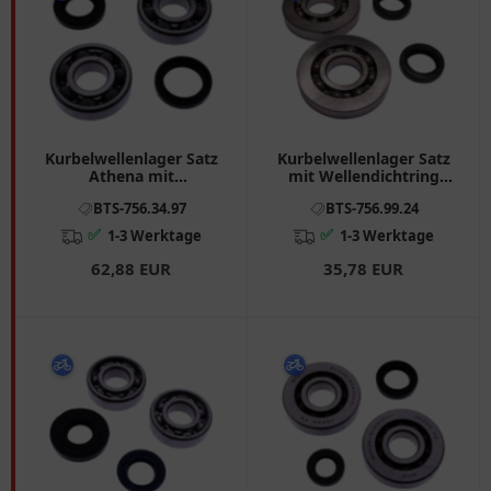
Kurbelwellenlager Satz
Kurbelwellenlager Satz
Athena mit
mit Wellendichtring
Wellendichtring passend
passend für: Piaggio
BTS-756.34.97
BTS-756.99.24
für: Derbi GPR
Hexagon, SKR, TPH
✅
✅
1-3 Werktage
1-3 Werktage
62,88 EUR
35,78 EUR