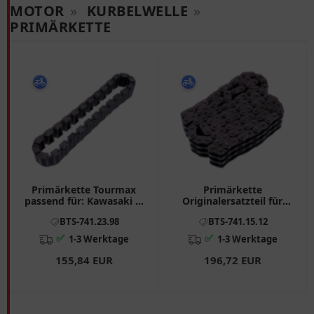
MOTOR
»
KURBELWELLE
»
PRIMÄRKETTE
Primärkette Tourmax
Primärkette
passend für: Kawasaki Z,
Originalersatzteil für
ZR - 7, ZR, Honda CB
Motorräder
BTS-741.23.98
BTS-741.15.12
✅
✅
1-3 Werktage
1-3 Werktage
155,84 EUR
196,72 EUR