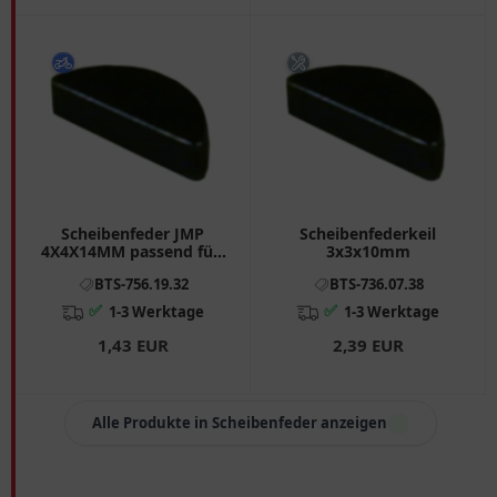
Scheibenfeder JMP
Scheibenfederkeil
4X4X14MM passend für:
3x3x10mm
Honda CRF, TRX, NPS,
BTS-756.19.32
BTS-736.07.38
Peugeot ST, 103
✅
✅
1-3 Werktage
1-3 Werktage
1,43 EUR
2,39 EUR
Alle Produkte in Scheibenfeder anzeigen