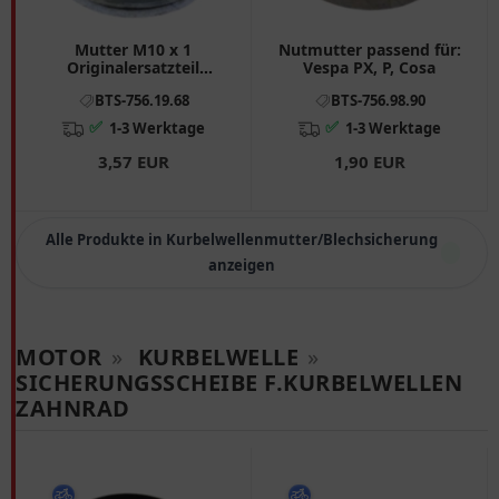
Mutter M10 x 1
Nutmutter passend für:
Originalersatzteil
Vespa PX, P, Cosa
Kurbelwelle Primärritzel
BTS-756.19.68
BTS-756.98.90
passend für: Aprilia SX,
RS, RS4
✅
✅
1-3 Werktage
1-3 Werktage
3,57 EUR
1,90 EUR
Alle Produkte in Kurbelwellenmutter/Blechsicherung
anzeigen
MOTOR
»
KURBELWELLE
»
SICHERUNGSSCHEIBE F.KURBELWELLEN
ZAHNRAD