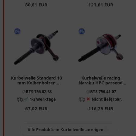
80,61 EUR
123,61 EUR
Kurbelwelle Standard 10
Kurbelwelle racing
mm Kolbenbolzen
Naraku HPC passend
passend für: Yamaha
für: Piaggio Zip, Free,
BTS-756.02.58
BTS-756.41.07
CW, EW, MBK CW, EW
NRG, Derbi Atlantis, GP1
✅
❌
1-3 Werktage
Nicht lieferbar.
67,02 EUR
116,75 EUR
Alle Produkte in Kurbelwelle anzeigen