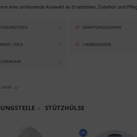
hrern eine umfassende Auswahl an Ersatzteilen, Zubehör und Pfle
STIGUNGSTEILE
DÄMPFUNGSGUMMI
MER / TEILE
LAMBDASONDE
SCHENROHR
o Seite
GUNGSTEILE
»
STÜTZHÜLSE