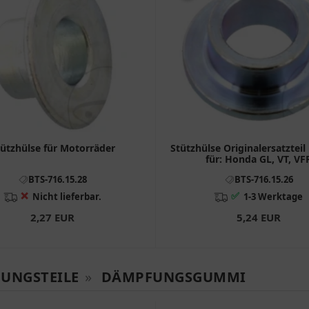
ützhülse für Motorräder
Stützhülse Originalersatzteil
für: Honda GL, VT, VF
BTS-716.15.28
BTS-716.15.26
❌
✅
Nicht lieferbar.
1-3 Werktage
2,27 EUR
5,24 EUR
GUNGSTEILE
»
DÄMPFUNGSGUMMI