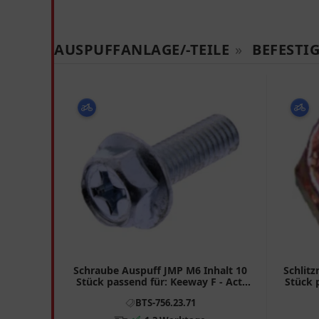
AUSPUFFANLAGE/-TEILE
»
BEFESTI
Schraube Auspuff JMP M6 Inhalt 10
Schlit
Stück passend für: Keeway F - Act,
Stück 
RY8, Matrix
BTS-756.23.71