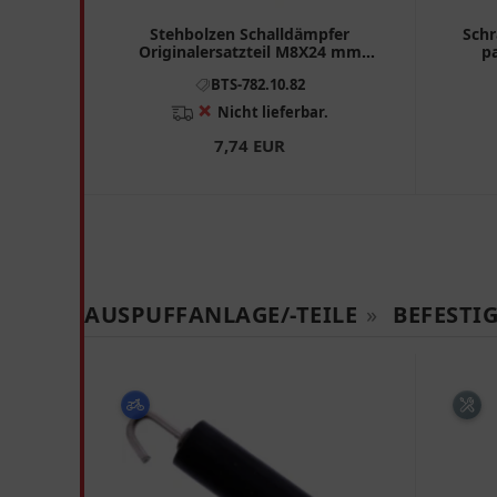
Stehbolzen Schalldämpfer
Schr
Originalersatzteil M8X24 mm
p
passend für: Honda CBR, CB, CBF
BTS-782.10.82
❌
Nicht lieferbar.
7,74 EUR
AUSPUFFANLAGE/-TEILE
»
BEFESTI