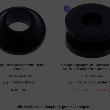
puffer passend für: BMW R
Dämpfungsgummi Tourmax I
7244560
Stück passend für: Honda C
VT
BTS-724.45.60
BTS-751.04.40
✅
✅
1-3 Werktage
Versand heute (bis 1
4,38 EUR
2,31 EUR
2,13 EUR
Alle Produkte in Dämpfungsgummi anzeigen