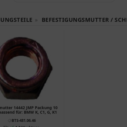
GUNGSTEILE
»
BEFESTIGUNGSMUTTER / SC
zmutter 14442 JMP Packung 10
passend für: BMW K, C1, G, K1
BTS-481.06.46