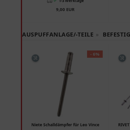
✅
1-3 Werktage
9,00 EUR
AUSPUFFANLAGE/-TEILE
»
BEFESTI
- 6%
Niete Schalldämpfer für Leo Vince
RIVET