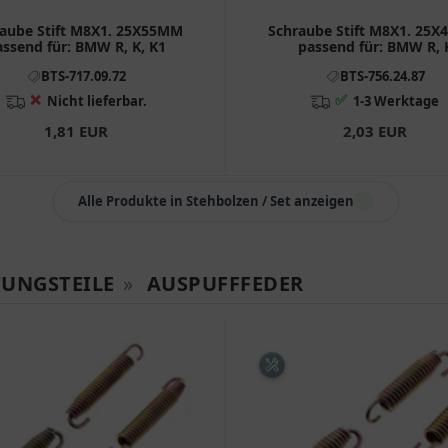
aube Stift M8X1. 25X55MM
Schraube Stift M8X1. 25
assend für: BMW R, K, K1
passend für: BMW R, 
BTS-717.09.72
BTS-756.24.87
❌
✅
Nicht lieferbar.
1-3 Werktage
1,81 EUR
2,03 EUR
Alle Produkte in Stehbolzen / Set anzeigen
GUNGSTEILE
»
AUSPUFFFEDER