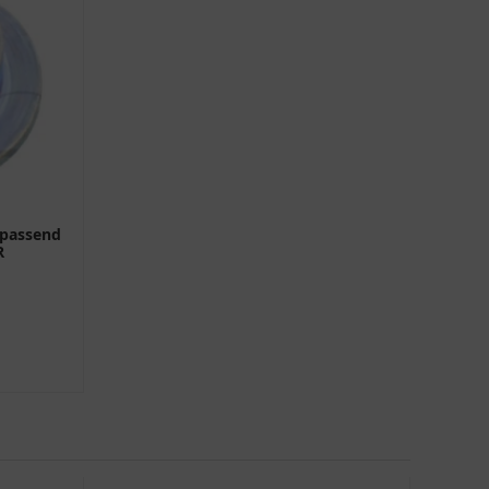
 passend
R