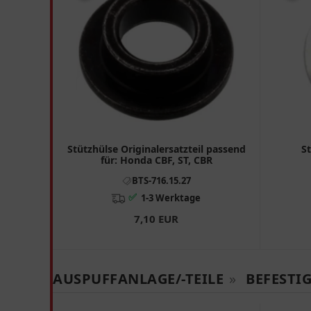
Stützhülse Originalersatzteil passend
St
für: Honda CBF, ST, CBR
BTS-716.15.27
✅
1-3 Werktage
7,10 EUR
AUSPUFFANLAGE/-TEILE
»
BEFESTI