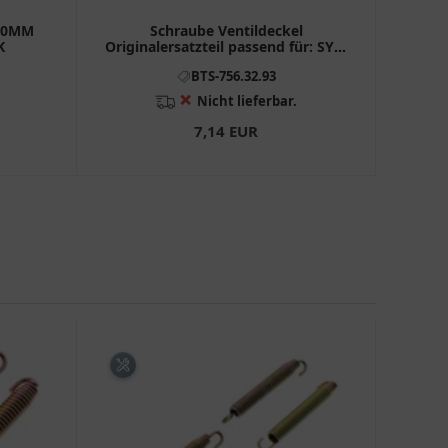
X40MM
Schraube Ventildeckel
K
Originalersatzteil passend für: SYM
Symphony, Fiddle III, Jet14
BTS-756.32.93
❌
Nicht lieferbar.
7,14 EUR