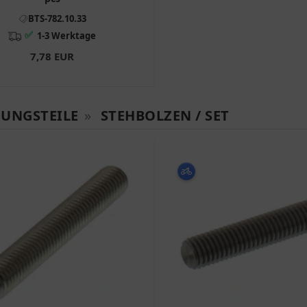
BTS-782.10.33
✅
1-3 Werktage
7,78 EUR
GUNGSTEILE
»
STEHBOLZEN / SET