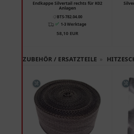
Endkappe Silvertail rechts für K02
Silve
Anlagen
BTS-782.04.00
✅
1-3 Werktage
58,10 EUR
ZUBEHÖR / ERSATZTEILE
»
HITZESC