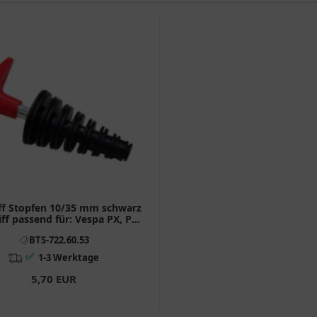
f Stopfen 10/35 mm schwarz
iff passend für: Vespa PX, PK,
V, N
BTS-722.60.53
✅
1-3 Werktage
5,70 EUR