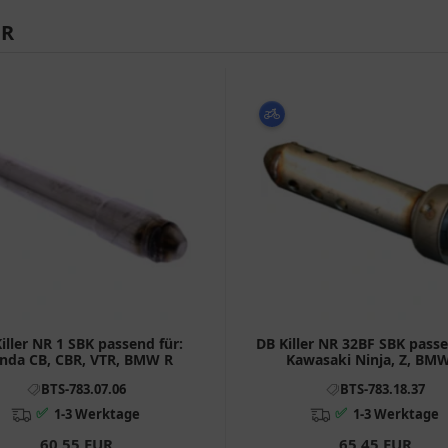
ER
iller NR 1 SBK passend für:
DB Killer NR 32BF SBK passe
nda CB, CBR, VTR, BMW R
Kawasaki Ninja, Z, BM
BTS-783.07.06
BTS-783.18.37
✅
✅
1-3 Werktage
1-3 Werktage
60,55 EUR
65,45 EUR