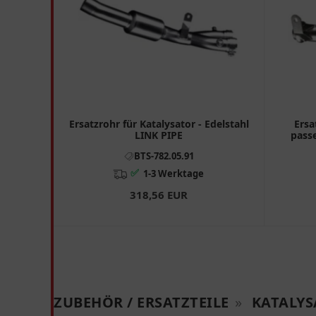
Ersatzrohr für Katalysator - Edelstahl
Ersa
LINK PIPE
passe
BTS-782.05.91
✅
1-3 Werktage
318,56 EUR
ZUBEHÖR / ERSATZTEILE
»
KATALY