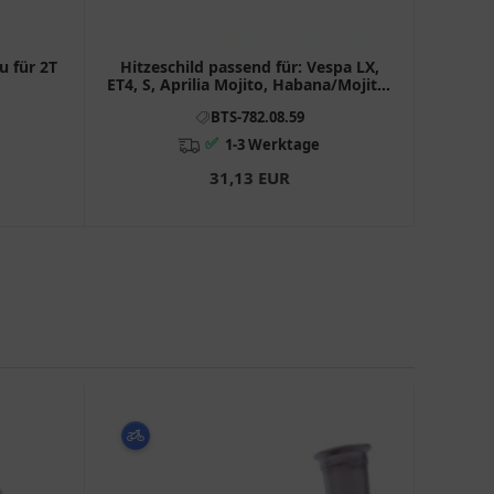
u für 2T
Hitzeschild passend für: Vespa LX,
ET4, S, Aprilia Mojito, Habana/Mojito,
Compay
BTS-782.08.59
✅
1-3 Werktage
31,13 EUR