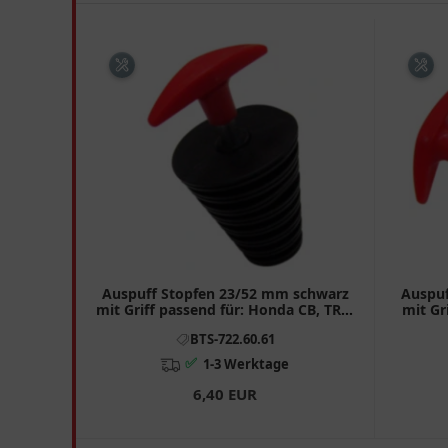
Auspuff Stopfen 23/52 mm schwarz
Auspuf
mit Griff passend für: Honda CB, TRX,
mit Gr
CBR
BTS-722.60.61
✅
1-3 Werktage
6,40 EUR