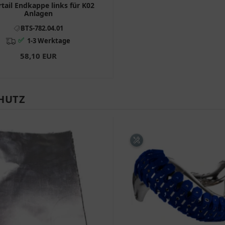
rtail Endkappe links für K02
Anlagen
BTS-782.04.01
✅
1-3 Werktage
58,10 EUR
HUTZ