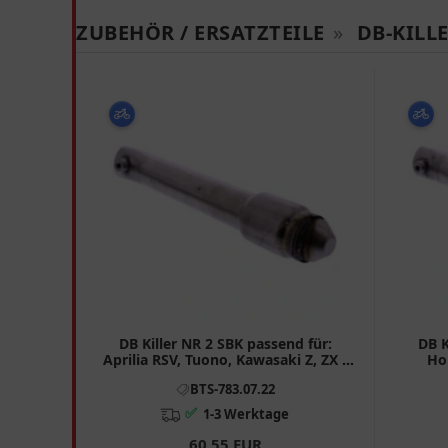
ZUBEHÖR / ERSATZTEILE
»
DB-KILL
DB Killer NR 2 SBK passend für:
DB K
Aprilia RSV, Tuono, Kawasaki Z, ZX -
Ho
6R, ZX - 10R
BTS-783.07.22
✅
1-3 Werktage
60,55 EUR