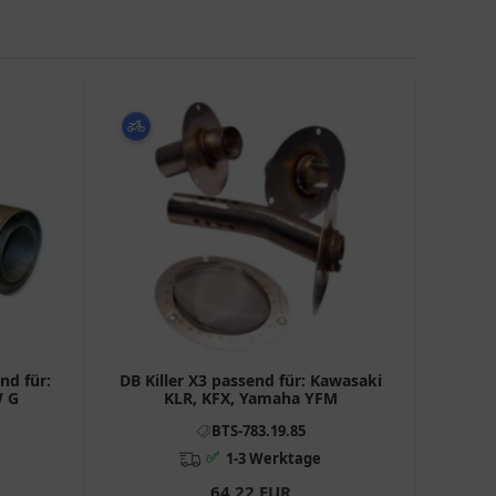
nd für:
DB Killer X3 passend für: Kawasaki
W G
KLR, KFX, Yamaha YFM
BTS-783.19.85
✅
1-3 Werktage
64,22 EUR