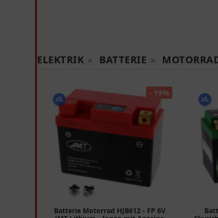
ELEKTRIK
»
BATTERIE
»
MOTORRA
- 19%
Batterie Motorrad HJB612 - FP 6V
Bat