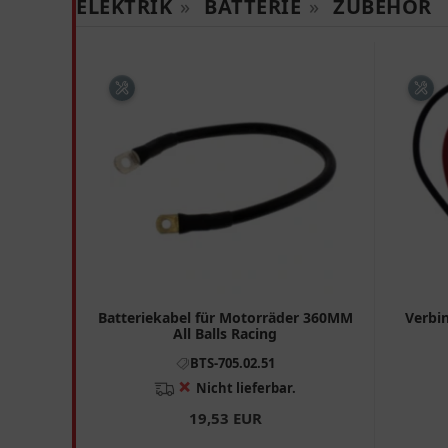
ELEKTRIK
»
BATTERIE
»
ZUBEHÖR
Batteriekabel für Motorräder 360MM
Verbi
All Balls Racing
BTS-705.02.51
❌
Nicht lieferbar.
19,53 EUR