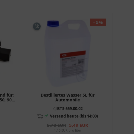
- 5%
nd für:
Destilliertes Wasser 5L für
50, 900,
Automobile
BTS-559.00.02
✅
Versand heute (bis 14:00)
5,78 EUR
5,49 EUR
1,10 EUR pro liter