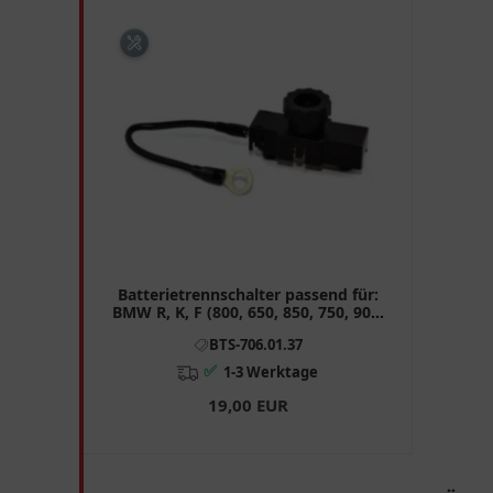
Batterietrennschalter passend für:
BMW R, K, F (800, 650, 850, 750, 900,
700), G
BTS-706.01.37
✅
1-3 Werktage
19,00 EUR