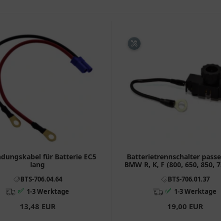
ndungskabel für Batterie EC5
Batterietrennschalter passe
lang
BMW R, K, F (800, 650, 850, 7
700), G
BTS-706.04.64
BTS-706.01.37
✅
✅
1-3 Werktage
1-3 Werktage
13,48 EUR
19,00 EUR