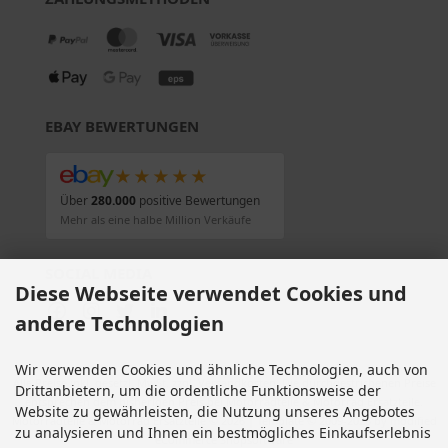
EBAY BEWERTUNGEN
★★★★★
Über
280.000
positive Bewertungen
Mehr als eine halbe Million Verkäufe
SOCIAL MEDIA
Diese Webseite verwendet Cookies und
andere Technologien
Wir verwenden Cookies und ähnliche Technologien, auch von
Alle Preise inkl. gesetzl. MwSt. zzgl.
Versandkosten
. Die durchgestrichenen Preise
Drittanbietern, um die ordentliche Funktionsweise der
entsprechen dem bisherigen Preis bei Motorradteile & Motorrad Ersatzteile.
Website zu gewährleisten, die Nutzung unseres Angebotes
Motorradteile & Motorrad Ersatzteile © 2026 | Template © 2009-2026 by modified
zu analysieren und Ihnen ein bestmögliches Einkaufserlebnis
eCommerce Shopsoftware