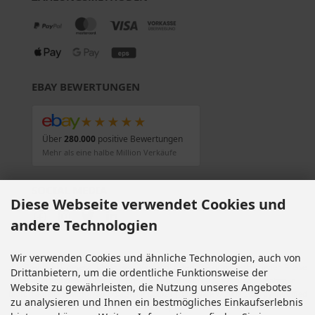
EBAY BEWERTUNGEN
★★★★★
Über
280.000
positive Bewertungen
Mehr als eine halbe Million Verkäufe
SOCIAL MEDIA
Diese Webseite verwendet Cookies und
andere Technologien
Wir verwenden Cookies und ähnliche Technologien, auch von
Alle Preise inkl. gesetzl. MwSt. zzgl.
Versandkosten
. Die durchgestrichenen Preise
Drittanbietern, um die ordentliche Funktionsweise der
entsprechen dem bisherigen Preis bei Motorradteile & Motorrad Ersatzteile.
Website zu gewährleisten, die Nutzung unseres Angebotes
Motorradteile & Motorrad Ersatzteile © 2026 | Template © 2009-2026 by modified
zu analysieren und Ihnen ein bestmögliches Einkaufserlebnis
eCommerce Shopsoftware