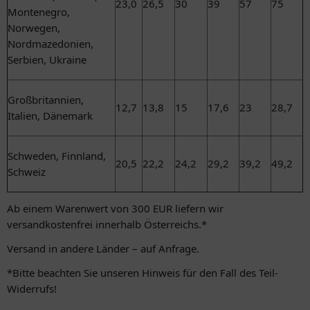
23,0
26,5
30
39
57
75
Montenegro,
Norwegen,
Nordmazedonien,
Serbien, Ukraine
Großbritannien,
12,7
13,8
15
17,6
23
28,7
Italien, Dänemark
Schweden, Finnland,
20,5
22,2
24,2
29,2
39,2
49,2
Schweiz
Ab einem Warenwert von 300 EUR liefern wir
versandkostenfrei innerhalb Österreichs.*
Versand in andere Länder – auf Anfrage.
*Bitte beachten Sie unseren Hinweis für den Fall des Teil-
Widerrufs!