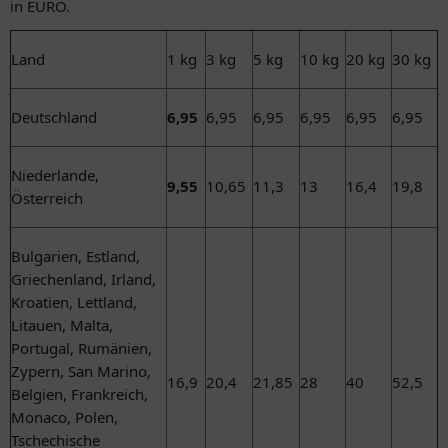
in EURO.
Land
1 kg
3 kg
5 kg
10 kg
20 kg
30 kg
Deutschland
6,95
6,95
6,95
6,95
6,95
6,95
Niederlande,
9,55
10,65
11,3
13
16,4
19,8
Österreich
Bulgarien, Estland,
Griechenland, Irland,
Kroatien, Lettland,
Litauen, Malta,
Portugal, Rumänien,
Zypern, San Marino,
16,9
20,4
21,85
28
40
52,5
Belgien, Frankreich,
Monaco, Polen,
Tschechische