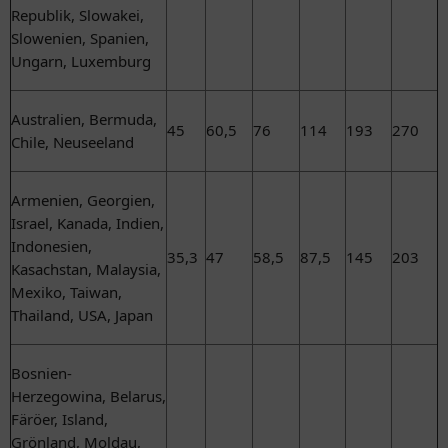
Republik, Slowakei,
Slowenien, Spanien,
Ungarn, Luxemburg
Australien, Bermuda,
45
60,5
76
114
193
270
Chile, Neuseeland
Armenien, Georgien,
Israel, Kanada, Indien,
Indonesien,
35,3
47
58,5
87,5
145
203
Kasachstan, Malaysia,
Mexiko, Taiwan,
Thailand, USA, Japan
Bosnien-
Herzegowina, Belarus,
Färöer, Island,
Grönland, Moldau,