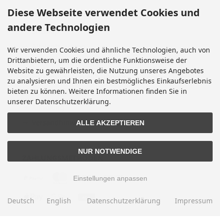
Diese Webseite verwendet Cookies und
INFORMATIONEN
andere Technologien
Sitemap
Altölentsorgung
Wir verwenden Cookies und ähnliche Technologien, auch von
Drittanbietern, um die ordentliche Funktionsweise der
Erklärung zur Barrierefreiheit
Website zu gewährleisten, die Nutzung unseres Angebotes
Entsorgung von Altbatterien
zu analysieren und Ihnen ein bestmögliches Einkaufserlebnis
bieten zu können. Weitere Informationen finden Sie in
Gutscheine
unserer Datenschutzerklärung.
Abholung
Versandhinweis Checkout
ALLE AKZEPTIEREN
NUR NOTWENDIGE
ZAHLUNGSMETHODEN
Einstellungen anpassen
Deutsch
English
Datenschutzerklärung
Impressum