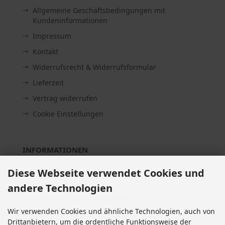
Allgemeine Geschäftsbedingungen mit
Kundeninformationen
Impressum
Kontakt
Widerrufsrecht & Widerrufsformular
Lieferzeit
Vertrag widerrufen
Cookie Einstellungen
INFORMATIONEN
Sitemap
Diese Webseite verwendet Cookies und
Altölentsorgung
andere Technologien
Erklärung zur Barrierefreiheit
Wir verwenden Cookies und ähnliche Technologien, auch von
Entsorgung von Altbatterien
Drittanbietern, um die ordentliche Funktionsweise der