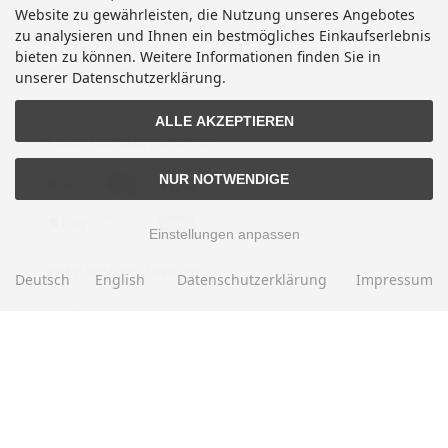
Gutscheine
Website zu gewährleisten, die Nutzung unseres Angebotes
zu analysieren und Ihnen ein bestmögliches Einkaufserlebnis
Abholung
bieten zu können. Weitere Informationen finden Sie in
Versandhinweis Checkout
unserer Datenschutzerklärung.
ALLE AKZEPTIEREN
ZAHLUNGSMETHODEN
NUR NOTWENDIGE
Einstellungen anpassen
EBAY BEWERTUNGEN
Deutsch
English
Datenschutzerklärung
Impressum
★★★★★
Über
280.000
positive Bewertungen
Mehr als eine halbe Million Verkäufe
SOCIAL MEDIA