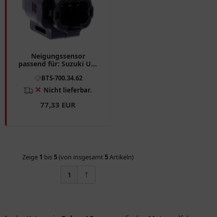
Neigungssensor
passend für: Suzuki UX,
GSX - R, GSX - S
BTS-700.34.62
❌
Nicht lieferbar.
77,33 EUR
Zeige
1
bis
5
(von insgesamt
5
Artikeln)
1