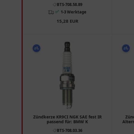
Kawasaki Z, KLE, Vulcan
BTS-708.58.89
✅
1-3 Werktage
15,28 EUR
Zündkerze KR9CI NGK SAE fest IR
Zün
passend für: BMW K
Alter
Ky
BTS-708.03.36