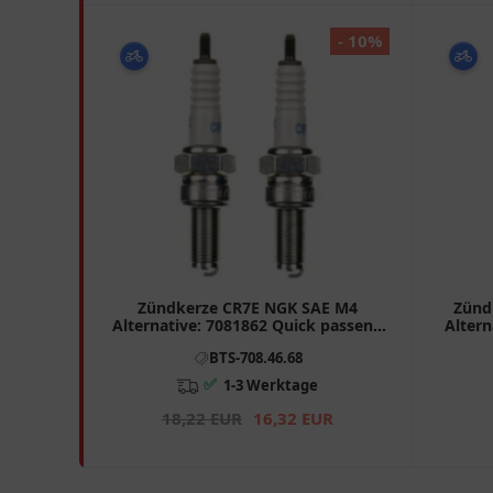
- 10%
Zündkerze CR7E NGK SAE M4
Zünd
Alternative: 7081862 Quick passend
Altern
für: Kymco MXU, Super Dink,
für: K
BTS-708.46.68
Downtown
✅
1-3 Werktage
18,22 EUR
16,32 EUR