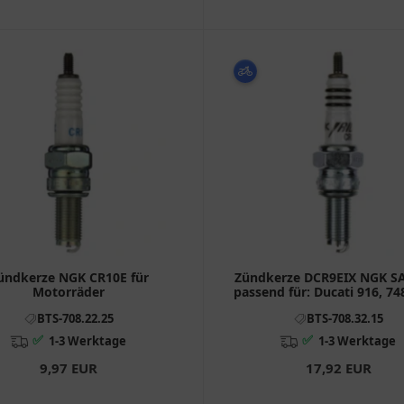
ündkerze NGK CR10E für
Zündkerze DCR9EIX NGK SA
Motorräder
passend für: Ducati 916, 74
BTS-708.22.25
BTS-708.32.15
✅
✅
1-3 Werktage
1-3 Werktage
9,97 EUR
17,92 EUR