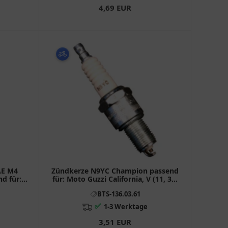
4,69 EUR
AE M4
Zündkerze N9YC Champion passend
nd für:
für: Moto Guzzi California, V (11, 35,
50), Le Mans
BTS-136.03.61
✅
1-3 Werktage
3,51 EUR