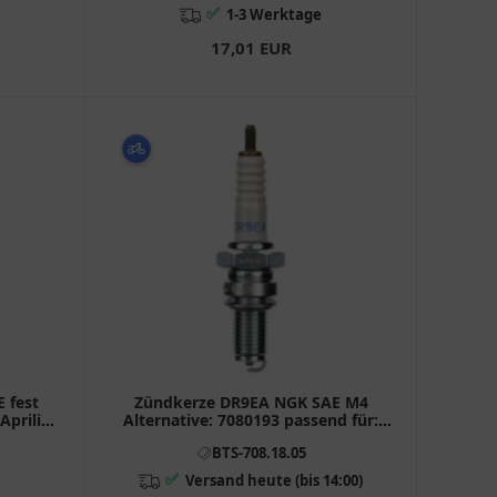
✅
1-3 Werktage
17,01 EUR
 fest
Zündkerze DR9EA NGK SAE M4
Aprilia
Alternative: 7080193 passend für:
Kawasaki KLE, ZR - 7, ER
BTS-708.18.05
✅
Versand heute (bis 14:00)