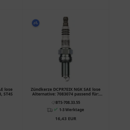
E lose
Zündkerze DCPR7EIX NGK SAE lose
8, ST4S
Alternative: 7083074 passend für:
BMW K
BTS-708.33.55
✅
1-3 Werktage
16,43 EUR