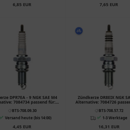
6,85 EUR
7,65 EUR
erze DPR7EA - 9 NGK SAE M4
Zündkerze DR8EIX NGK S
native: 7084734 passend für:
Alternative: 7084726 passe
Honda TRX, VT, GL
Honda CB, XL, CX, XR
BTS-708.09.30
BTS-708.57.72
✅
✅
Versand heute (bis 14:00)
1-3 Werktage
4,45 EUR
16,31 EUR