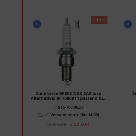
- 12%
Zündkerze BP8ES NGK SAE lose
Z
Alternative: IR 7080914 passend für:
LML NV, T5
BTS-708.06.58
✅
Versand heute (bis 14:00)
3,99 EUR
3,52 EUR