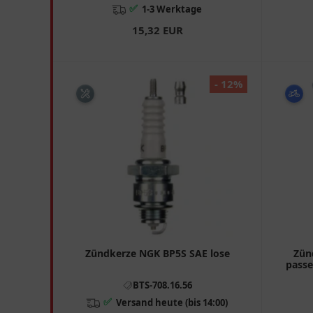
✅
1-3 Werktage
15,32 EUR
- 12%
Zündkerze NGK BP5S SAE lose
Zün
passe
BTS-708.16.56
✅
Versand heute (bis 14:00)