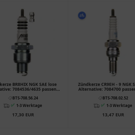
kerze BR8HIX NGK SAE lose
Zündkerze CR9EH - 9 NGK 
ative: 7084536/4635 passend
Alternative: 7084700 passe
ymco Agility, Super 9, People
Honda CB, CBR, CBF
BTS-708.56.24
BTS-708.02.52
✅
✅
1-3 Werktage
1-3 Werktage
17,30 EUR
13,47 EUR