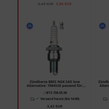
4,49 EUR
3,96 EUR
Zündkerze B8ES NGK SAE lose
Zündk
Alternative: 7084528 passend für:
Alter
Moto Guzzi V (65, 35, 75, 50), NTX, Le
BTS-708.05.00
Mans
✅
Versand heute (bis 14:00)
3,42 EUR