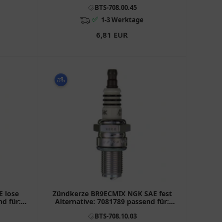
H
BTS-708.00.45
✅
1-3 Werktage
6,81 EUR
 lose
Zündkerze BR9ECMIX NGK SAE fest
nd für:
Alternative: 7081789 passend für:
KTM SX, EXC
BTS-708.10.03