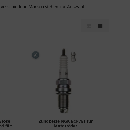
d verschiedene Marken stehen zur Auswahl.
 lose
Zündkerze NGK BCP7ET für
nd für:
Motorräder