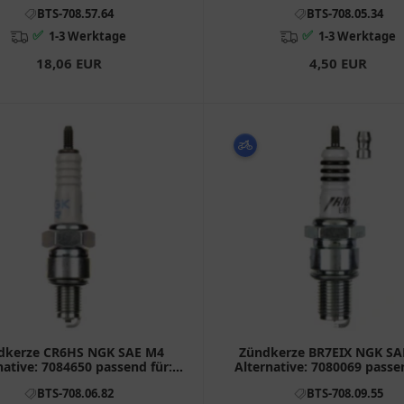
Honda XL, VT, TRX
Piaggio Free, Zip, TP
BTS-708.57.64
BTS-708.05.34
✅
✅
1-3 Werktage
1-3 Werktage
18,06 EUR
4,50 EUR
dkerze CR6HS NGK SAE M4
Zündkerze BR7EIX NGK SAE
native: 7084650 passend für:
Alternative: 7080069 passe
mco Agility, Like, Super 8
Vespa PX, P, GT, PK
BTS-708.06.82
BTS-708.09.55