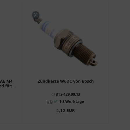
SAE M4
Zündkerze W6DC von Bosch
nd für:
BTS-129.00.13
✅
1-3 Werktage
4,12 EUR