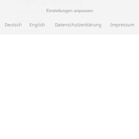
Erklärung zur Barrierefreiheit
Einstellungen anpassen
Entsorgung von Altbatterien
Gutscheine
Deutsch
English
Datenschutzerklärung
Impressum
Abholung
Versandhinweis Checkout
ZAHLUNGSMETHODEN
EBAY BEWERTUNGEN
★★★★★
Über
280.000
positive Bewertungen
Mehr als eine halbe Million Verkäufe