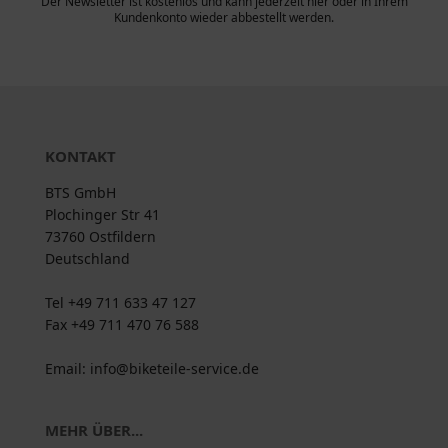
Der Newsletter ist kostenlos und kann jederzeit hier oder in Ihrem
Kundenkonto wieder abbestellt werden.
KONTAKT
BTS GmbH
Plochinger Str 41
73760 Ostfildern
Deutschland
Tel +49 711 633 47 127
Fax +49 711 470 76 588
Email: info@biketeile-service.de
MEHR ÜBER...