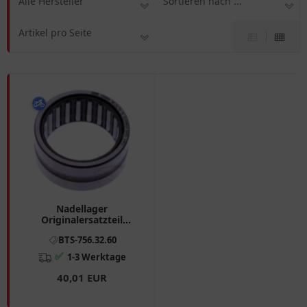
Alle Hersteller
Sortieren nach ...
Artikel pro Seite
Nadellager
Originalersatzteil
26X34X16 mm passend
BTS-756.32.60
für: BMW K, K1
✅
1-3 Werktage
40,01 EUR