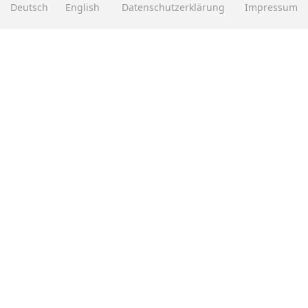
Deutsch
English
Datenschutzerklärung
Impressum
Gutscheine
Abholung
Versandhinweis Checkout
ZAHLUNGSMETHODEN
EBAY BEWERTUNGEN
★★★★★
Über
280.000
positive Bewertungen
Mehr als eine halbe Million Verkäufe
SOCIAL MEDIA