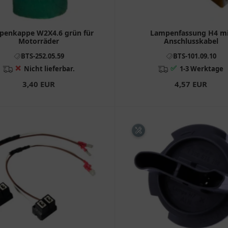
penkappe W2X4.6 grün für
Lampenfassung H4 mi
Motorräder
Anschlusskabel
BTS-252.05.59
BTS-101.09.10
❌
✅
Nicht lieferbar.
1-3 Werktage
3,40 EUR
4,57 EUR