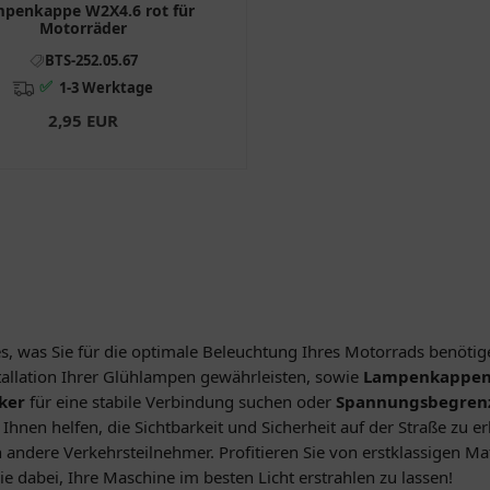
penkappe W2X4.6 rot für
Motorräder
BTS-252.05.67
✅
1-3 Werktage
2,95 EUR
les, was Sie für die optimale Beleuchtung Ihres Motorrads benöti
stallation Ihrer Glühlampen gewährleisten, sowie
Lampenkappe
ker
für eine stabile Verbindung suchen oder
Spannungsbegren
Ihnen helfen, die Sichtbarkeit und Sicherheit auf der Straße zu erh
dere Verkehrsteilnehmer. Profitieren Sie von erstklassigen Mate
e dabei, Ihre Maschine im besten Licht erstrahlen zu lassen!