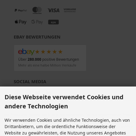
EBAY BEWERTUNGEN
★★★★★
Über
280.000
positive Bewertungen
Mehr als eine halbe Million Verkäufe
SOCIAL MEDIA
Diese Webseite verwendet Cookies und
andere Technologien
Alle Preise inkl. gesetzl. MwSt. zzgl.
Versandkosten
. Die durchgestrichenen Preise
Wir verwenden Cookies und ähnliche Technologien, auch von
entsprechen dem bisherigen Preis bei Motorradteile & Motorrad Ersatzteile.
Drittanbietern, um die ordentliche Funktionsweise der
Motorradteile & Motorrad Ersatzteile © 2026 | Template © 2009-2026 by modified
eCommerce Shopsoftware
Website zu gewährleisten, die Nutzung unseres Angebotes