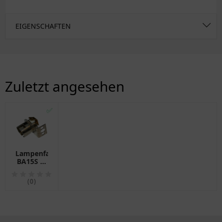
EIGENSCHAFTEN
Zuletzt angesehen
✅
Lampenfassung
BA15S 1-
polig für
Motorräder
(0)