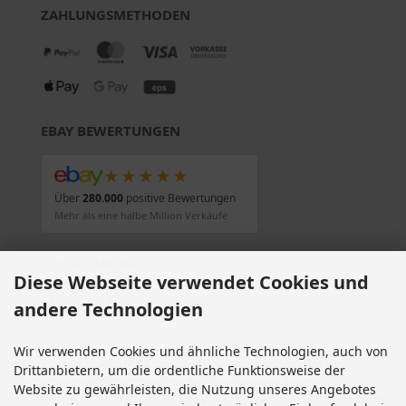
ZAHLUNGSMETHODEN
EBAY BEWERTUNGEN
★★★★★
Über
280.000
positive Bewertungen
Mehr als eine halbe Million Verkäufe
SOCIAL MEDIA
Diese Webseite verwendet Cookies und
andere Technologien
Wir verwenden Cookies und ähnliche Technologien, auch von
Alle Preise inkl. gesetzl. MwSt. zzgl.
Versandkosten
. Die durchgestrichenen Preise
Drittanbietern, um die ordentliche Funktionsweise der
entsprechen dem bisherigen Preis bei Motorradteile & Motorrad Ersatzteile.
Website zu gewährleisten, die Nutzung unseres Angebotes
Motorradteile & Motorrad Ersatzteile © 2026 | Template © 2009-2026 by modified