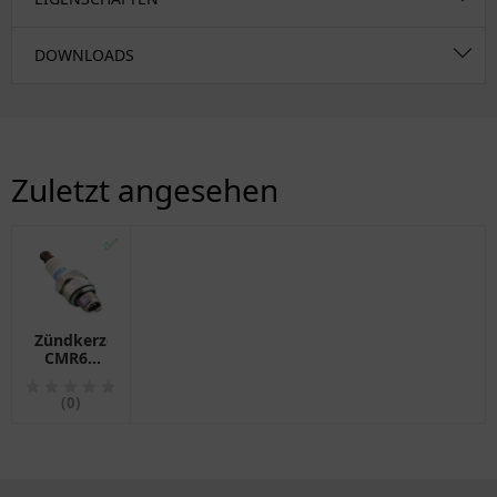
DOWNLOADS
Zuletzt angesehen
✅
Zündkerze
CMR6A
für
Motorräder
(0)
NGK