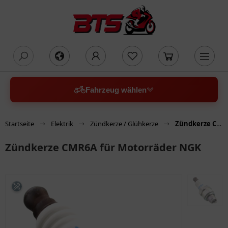
oading...
Fahrzeug wählen
Startseite
Elektrik
Zündkerze / Glühkerze
Zündkerze CMR6A für Motorräder NGK
Zündkerze CMR6A für Motorräder NGK