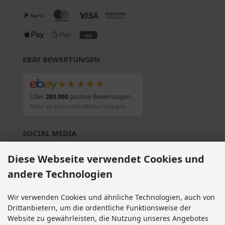
EBAY BEWERTUNGEN
★★★★★
Über
280.000
positive Bewertungen
Mehr als eine halbe Million Verkäufe
SOCIAL MEDIA
Diese Webseite verwendet Cookies und
andere Technologien
Alle Preise inkl. gesetzl. MwSt. zzgl.
Versandkosten
. Die durchgestrichenen Preise
Wir verwenden Cookies und ähnliche Technologien, auch von
entsprechen dem bisherigen Preis bei Motorradteile & Motorrad Ersatzteile.
Drittanbietern, um die ordentliche Funktionsweise der
Motorradteile & Motorrad Ersatzteile © 2026 | Template © 2009-2026 by modified
eCommerce Shopsoftware
Website zu gewährleisten, die Nutzung unseres Angebotes