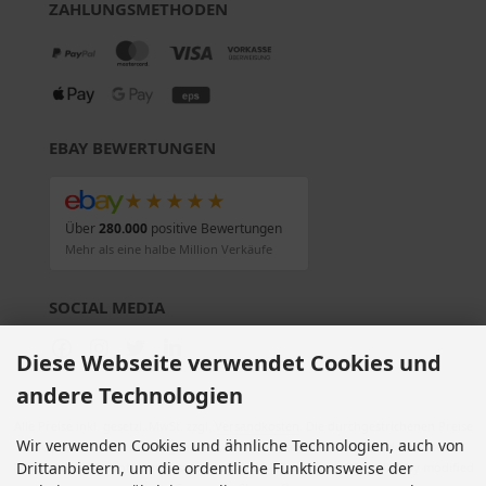
ZAHLUNGSMETHODEN
EBAY BEWERTUNGEN
★★★★★
Über
280.000
positive Bewertungen
Mehr als eine halbe Million Verkäufe
SOCIAL MEDIA
Diese Webseite verwendet Cookies und
andere Technologien
Alle Preise inkl. gesetzl. MwSt. zzgl.
Versandkosten
. Die durchgestrichenen Preise
Wir verwenden Cookies und ähnliche Technologien, auch von
entsprechen dem bisherigen Preis bei Motorradteile & Motorrad Ersatzteile.
Drittanbietern, um die ordentliche Funktionsweise der
Motorradteile & Motorrad Ersatzteile © 2026 | Template © 2009-2026 by modified