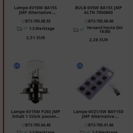
Lampe 6V10W BA15S
BULB 6V5W BA15S JMP
JMP Alternative:
ALTN 7050860
7050185 Inhalt 1 Stück
BTS-705.08.55
BTS-705.08.60
passend für: Honda Z
Versand heute (bis
✅
1-3 Werktage
✅
14:00)
2,51 EUR
2,28 EUR
Lampe 6V15W P26S JMP
Lampe 6V21/5W BAY15D
Inhalt 1 Stück passend
JMP Alternative:
für: Honda Z, CB, CY, MB
7050856 Inhalt 10 Stück
BTS-705.04.40
BTS-705.01.86
passend für: Honda CB,
XL, Z, ST
✅
✅
1-3 Werktage
1-3 Werktage