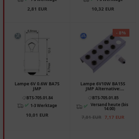
2,81 EUR
10,32 EUR
- 8%
Lampe 6V 0.6W BA7S
Lampe 6V10W BA15S
JMP
JMP Alternative:
7050855 Inhalt 10 Stück
BTS-705.01.84
BTS-705.01.85
passend für: Honda Z
Versand heute (bis
✅
1-3 Werktage
✅
14:00)
10,01 EUR
7,81 EUR
7,17 EUR