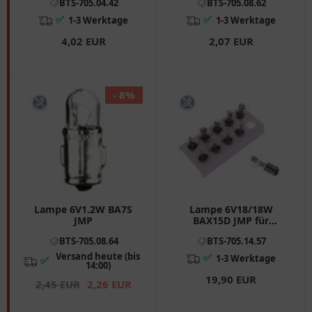
BTS-705.04.42
BTS-705.08.62
✅
✅
1-3 Werktage
1-3 Werktage
4,02 EUR
2,07 EUR
- 8%
Lampe 6V1.2W BA7S
Lampe 6V18/18W
JMP
BAX15D JMP für
Motorräder
BTS-705.08.64
BTS-705.14.57
Versand heute (bis
✅
1-3 Werktage
✅
14:00)
19,90 EUR
2,45 EUR
2,26 EUR