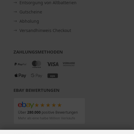
Entsorgung von Altbatterien
Gutscheine
Abholung
Versandhinweis Checkout
ZAHLUNGSMETHODEN
EBAY BEWERTUNGEN
★★★★★
Über
280.000
positive Bewertungen
Mehr als eine halbe Million Verkäufe