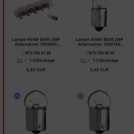
Lampe 6V4W BA9S JMP
Lampe 6V4W BA9S JMP
Alternative: 7050859
Alternative: 7050189
Inhalt 10 Stück passend
Inhalt 1 Stück passend
BTS-705.01.89
BTS-705.08.59
für: Honda CB, XL, CM,
für: Honda CB, XL, CM,
PA
PA
✅
✅
1-3 Werktage
1-3 Werktage
6,85 EUR
2,40 EUR