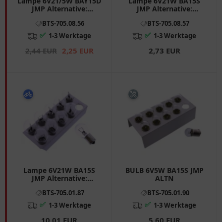
Lampe 6V21/5W BAY15D
Lampe 6V21W BA15S
JMP Alternative:
JMP Alternative:
7050186 Inhalt 1 Stück
7050187 Inhalt 1 Stück
BTS-705.08.56
BTS-705.08.57
passend für: Honda CB,
passend für: Honda CB,
XL, Z, ST
XL, CM, Z
✅
✅
1-3 Werktage
1-3 Werktage
2,44 EUR
2,25 EUR
2,73 EUR
Lampe 6V21W BA15S
BULB 6V5W BA15S JMP
JMP Alternative:
ALTN
7050857 Inhalt 10 Stück
BTS-705.01.87
BTS-705.01.90
passend für: Honda CB,
XL, CM, Z
✅
✅
1-3 Werktage
1-3 Werktage
10,01 EUR
5,60 EUR