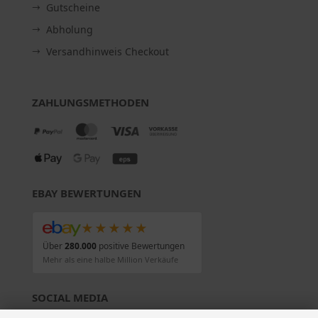
Gutscheine
Abholung
Versandhinweis Checkout
ZAHLUNGSMETHODEN
EBAY BEWERTUNGEN
★★★★★
Über
280.000
positive Bewertungen
Mehr als eine halbe Million Verkäufe
SOCIAL MEDIA