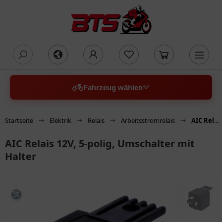
oading...
Fahrzeug wählen
Startseite
Elektrik
Relais
Arbeitsstromrelais
AIC Relais 12V, 5-polig, Umschalter mit Halter
AIC Relais 12V, 5-polig, Umschalter mit
Halter