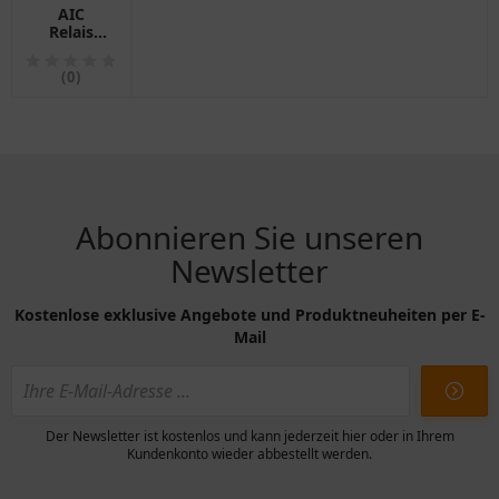
AIC
Relais
12V, 5-
polig,
(0)
Umschalter
mit
Halter
Abonnieren Sie unseren
Newsletter
Kostenlose exklusive Angebote und Produktneuheiten per E-
Mail
Der Newsletter ist kostenlos und kann jederzeit hier oder in Ihrem
Kundenkonto wieder abbestellt werden.