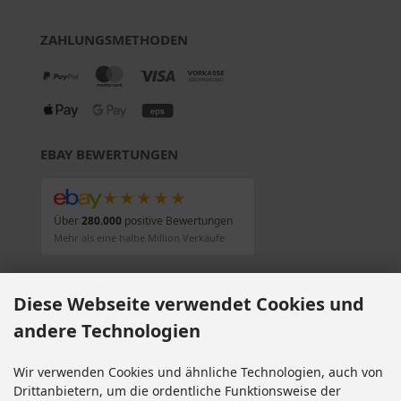
ZAHLUNGSMETHODEN
EBAY BEWERTUNGEN
★★★★★
Über
280.000
positive Bewertungen
Mehr als eine halbe Million Verkäufe
SOCIAL MEDIA
Diese Webseite verwendet Cookies und
andere Technologien
Wir verwenden Cookies und ähnliche Technologien, auch von
Alle Preise inkl. gesetzl. MwSt. zzgl.
Versandkosten
. Die durchgestrichenen Preise
Drittanbietern, um die ordentliche Funktionsweise der
entsprechen dem bisherigen Preis bei Motorradteile & Motorrad Ersatzteile.