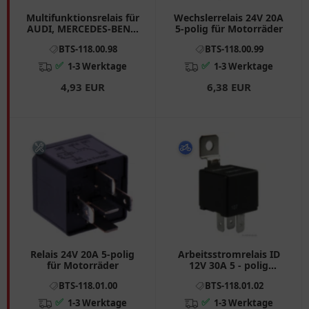
Multifunktionsrelais für
Wechslerrelais 24V 20A
AUDI, MERCEDES-BENZ,
5-polig für Motorräder
SEAT, SKODA, VW
BTS-118.00.98
BTS-118.00.99
✅
✅
1-3 Werktage
1-3 Werktage
4,93 EUR
6,38 EUR
Relais 24V 20A 5-polig
Arbeitsstromrelais ID
für Motorräder
12V 30A 5 - polig
Alternative: 7060099
BTS-118.01.00
BTS-118.01.02
passend für: BMW R
✅
✅
1-3 Werktage
1-3 Werktage