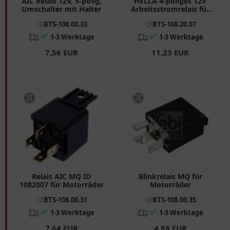
AIC Relais 12V, 5-polig,
HELLA 4-poliges 12V
Umschalter mit Halter
Arbeitsstromrelais für
BMW
BTS-108.00.33
BTS-108.20.07
✅
✅
1-3 Werktage
1-3 Werktage
7,56 EUR
11,23 EUR
Relais AIC MQ ID
Blinkrelais MQ für
1082007 für Motorräder
Motorräder
BTS-108.00.31
BTS-108.00.35
✅
✅
1-3 Werktage
1-3 Werktage
7,64 EUR
4,88 EUR