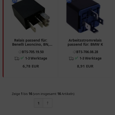
Relais passend für:
Arbeitsstromrelais
Benelli Leoncino, BN,
passend für: BMW K
TRK 502, Royal Enfield
BTS-705.19.50
BTS-706.08.28
Classic, Continental,
Himalayan
✅
✅
1-3 Werktage
1-3 Werktage
6,78 EUR
8,91 EUR
Zeige
1
bis
16
(von insgesamt
16
Artikeln)
1