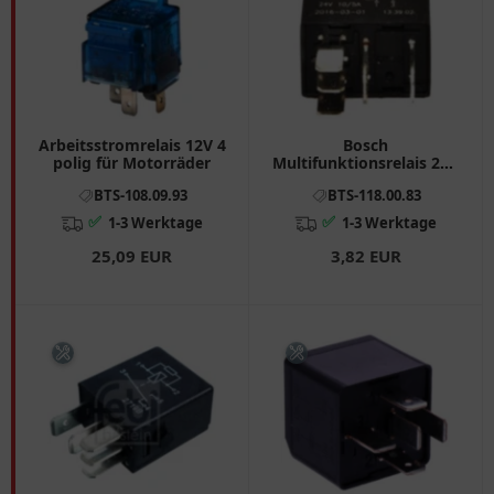
Arbeitsstromrelais 12V 4
Bosch
polig für Motorräder
Multifunktionsrelais 24V
10A 5-polig
BTS-108.09.93
BTS-118.00.83
✅
✅
1-3 Werktage
1-3 Werktage
25,09 EUR
3,82 EUR