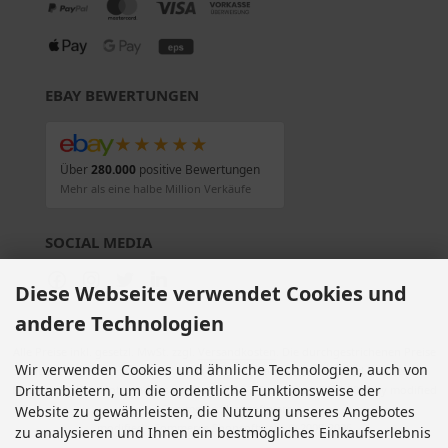
EBAY BEWERTUNGEN
★★★★★
Über
280.000
positive Bewertungen
Mehr als eine halbe Million Verkäufe
SOCIAL MEDIA
Diese Webseite verwendet Cookies und
andere Technologien
Alle Preise inkl. gesetzl. MwSt. zzgl.
Versandkosten
. Die durchgestrichenen Preise
Wir verwenden Cookies und ähnliche Technologien, auch von
entsprechen dem bisherigen Preis bei Motorradteile & Motorrad Ersatzteile.
Drittanbietern, um die ordentliche Funktionsweise der
Motorradteile & Motorrad Ersatzteile © 2026 | Template © 2009-2026 by modified
eCommerce Shopsoftware
Website zu gewährleisten, die Nutzung unseres Angebotes
mod
ified eCommerce Shopsoftware © 2009-2026
zu analysieren und Ihnen ein bestmögliches Einkaufserlebnis