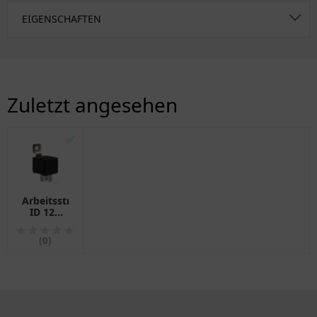
EIGENSCHAFTEN
Zuletzt angesehen
✅
Arbeitsstromrelais
ID 12V
30A 5 -
polig
(0)
Alternative:
7060099
passend
für: BMW
R