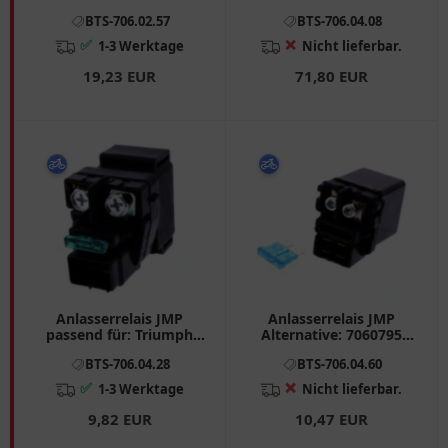
7060883 passend für:
Alternative: 7060661
BTS-706.02.57
BTS-706.04.08
Yamaha YFM
passend für: Ducati
Monster, Supersport,
✅
❌
1-3 Werktage
Nicht lieferbar.
916
19,23 EUR
71,80 EUR
Anlasserrelais JMP
Anlasserrelais JMP
passend für: Triumph
Alternative: 7060795
Tiger, Bonneville, Sprint,
passend für: Honda CRF,
BTS-706.04.28
BTS-706.04.60
Suzuki LT - A
XLR, MSX
✅
❌
1-3 Werktage
Nicht lieferbar.
9,82 EUR
10,47 EUR