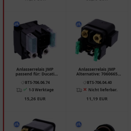
Anlasserrelais JMP
Anlasserrelais JMP
passend für: Ducati
Alternative: 7060665
Scrambler, Monster,
passend für: Kawasaki Z,
BTS-706.06.74
BTS-706.04.40
Multistrada
Vulcan, Ninja
✅
❌
1-3 Werktage
Nicht lieferbar.
15,26 EUR
11,19 EUR