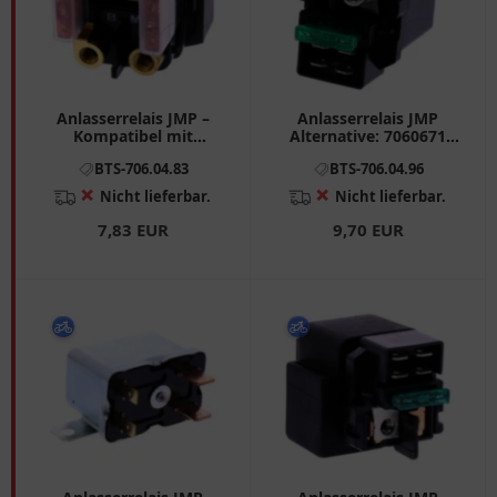
Anlasserrelais JMP –
Anlasserrelais JMP
Kompatibel mit
Alternative: 7060671
7060316/7060876
passend für: Kawasaki
BTS-706.04.83
BTS-706.04.96
VN, ZRX, KLE
❌
❌
Nicht lieferbar.
Nicht lieferbar.
7,83 EUR
9,70 EUR