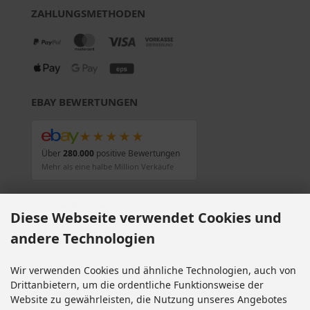
ZAHLUNGSMETHODEN
EBAY BEWERTUNGEN
★★★★★
Über
280.000
positive Bewertungen
Mehr als eine halbe Million Verkäufe
SOCIAL MEDIA
Diese Webseite verwendet Cookies und
andere Technologien
Wir verwenden Cookies und ähnliche Technologien, auch von
Alle Preise inkl. gesetzl. MwSt. zzgl.
Versandkosten
. Die durchgestrichenen Preise
Drittanbietern, um die ordentliche Funktionsweise der
entsprechen dem bisherigen Preis bei Motorradteile & Motorrad Ersatzteile.
Website zu gewährleisten, die Nutzung unseres Angebotes
Motorradteile & Motorrad Ersatzteile © 2026 | Template © 2009-2026 by modified