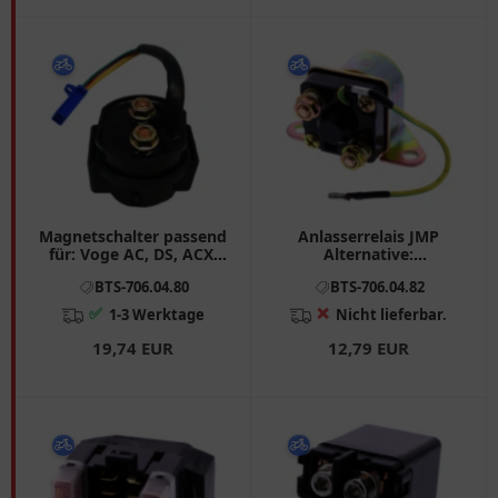
Magnetschalter passend
Anlasserrelais JMP
für: Voge AC, DS, ACX,
Alternative:
KTM Duke
7060188/7060875
BTS-706.04.80
BTS-706.04.82
passend für: Hyosung
GPS
✅
❌
1-3 Werktage
Nicht lieferbar.
19,74 EUR
12,79 EUR