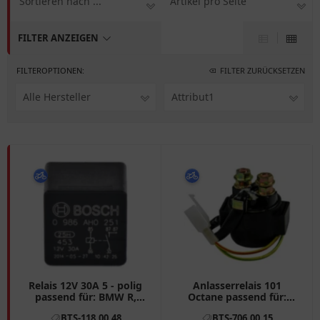
Sortieren nach ...
Artikel pro Seite
FILTER ANZEIGEN
FILTEROPTIONEN:
FILTER ZURÜCKSETZEN
Alle Hersteller
Attribut1
Relais 12V 30A 5 - polig
Anlasserrelais 101
passend für: BMW R,
Octane passend für:
Beta Ark
Baotian BT49QT - 7A1,
BTS-118.00.48
BTS-706.00.15
BT49QT - 10, BT49QT -