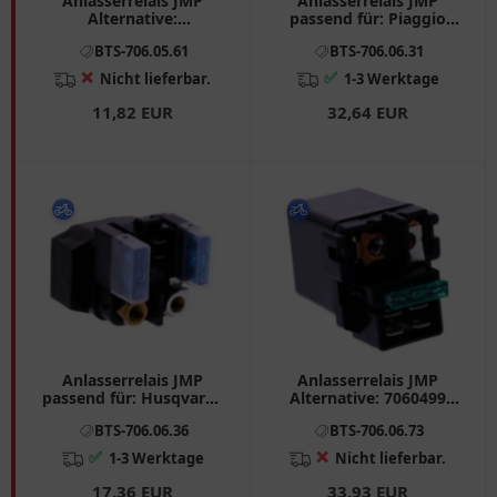
Anlasserrelais JMP
Anlasserrelais JMP
Alternative:
passend für: Piaggio
7050104/7060899
MP3, Beverly, X10,
BTS-706.05.61
BTS-706.06.31
passend für: Moto Guzzi
Aprilia Tuono, RSV4, RS
V (35, 65, 50, 75), NTX, T3
❌
✅
Nicht lieferbar.
1-3 Werktage
11,82 EUR
32,64 EUR
Anlasserrelais JMP
Anlasserrelais JMP
passend für: Husqvarna
Alternative: 7060499
Vitpilen, Svartpilen, FE,
passend für: Honda CBR,
BTS-706.06.36
BTS-706.06.73
Yamaha VP, YFZ, YP
NC, XL
✅
❌
1-3 Werktage
Nicht lieferbar.
17,36 EUR
33,93 EUR