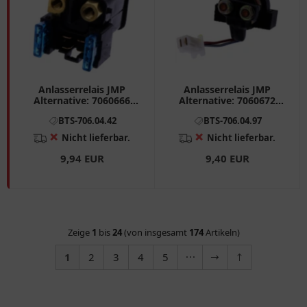
Anlasserrelais JMP
Anlasserrelais JMP
Alternative: 7060666
Alternative: 7060672
passend für: Yamaha YP
passend für: Aprilia
BTS-706.04.42
BTS-706.04.97
Pegaso, Scarabeo,
Shiver
❌
❌
Nicht lieferbar.
Nicht lieferbar.
9,94 EUR
9,40 EUR
Zeige
1
bis
24
(von insgesamt
174
Artikeln)
1
2
3
4
5