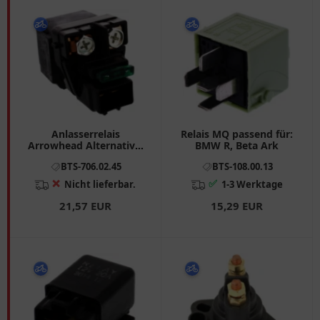
Anlasserrelais
Relais MQ passend für:
Arrowhead Alternative:
BMW R, Beta Ark
7060871 passend für:
BTS-706.02.45
BTS-108.00.13
Triumph Street Triple,
Tiger, Daytona
❌
✅
Nicht lieferbar.
1-3 Werktage
21,57 EUR
15,29 EUR