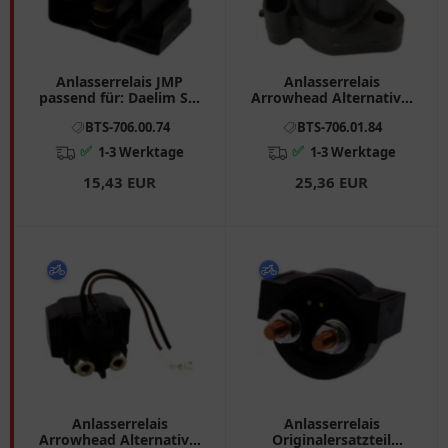
Anlasserrelais JMP
Anlasserrelais
passend für: Daelim S3,
Arrowhead Alternative:
VL, VJF, Yamaha CW, YQ,
7060878 passend für:
BTS-706.00.74
BTS-706.01.84
TT - R
Arctic Cat/Textron Cat,
Alterra, XR
✅
✅
1-3 Werktage
1-3 Werktage
15,43 EUR
25,36 EUR
Anlasserrelais
Anlasserrelais
Arrowhead Alternative:
Originalersatzteil