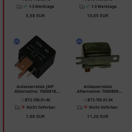
12A1
✅
✅
1-3 Werktage
1-3 Werktage
5,58 EUR
13,05 EUR
Anlasserrelais JMP
Anlasserrelais
Alternative: 7060818
Alternative: 7060899
passend für: Piaggio Zip,
passend für: Moto Guzzi
BTS-706.01.46
BTS-705.01.04
MP3, NRG
V (35, 65, 50, 75), NTX, T3
❌
❌
Nicht lieferbar.
Nicht lieferbar.
7,88 EUR
11,28 EUR