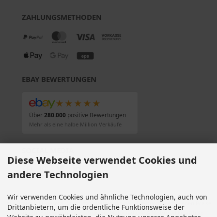
ZAHLUNGSMETHODEN
EBAY BEWERTUNGEN
★★★★★
Über
280.000
positive Bewertungen
Mehr als eine halbe Million Verkäufe
SOCIAL MEDIA
Diese Webseite verwendet Cookies und
andere Technologien
Wir verwenden Cookies und ähnliche Technologien, auch von
Alle Preise inkl. gesetzl. MwSt. zzgl.
Versandkosten
. Die durchgestrichenen Preise
Drittanbietern, um die ordentliche Funktionsweise der
entsprechen dem bisherigen Preis bei Motorradteile & Motorrad Ersatzteile.