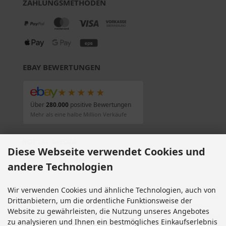
ZAHLUNGSMETHODEN
EBAY BEWERTUNGEN
★★★★★
Über
280.000
positive Bewertungen
Mehr als eine halbe Million Verkäufe
SOCIAL MEDIA
Diese Webseite verwendet Cookies und
andere Technologien
Wir verwenden Cookies und ähnliche Technologien, auch von
Alle Preise inkl. gesetzl. MwSt. zzgl.
Versandkosten
. Die durchgestrichenen Preise
Drittanbietern, um die ordentliche Funktionsweise der
entsprechen dem bisherigen Preis bei Motorradteile & Motorrad Ersatzteile.
Website zu gewährleisten, die Nutzung unseres Angebotes
Motorradteile & Motorrad Ersatzteile © 2026 | Template © 2009-2026 by modified
zu analysieren und Ihnen ein bestmögliches Einkaufserlebnis
eCommerce Shopsoftware