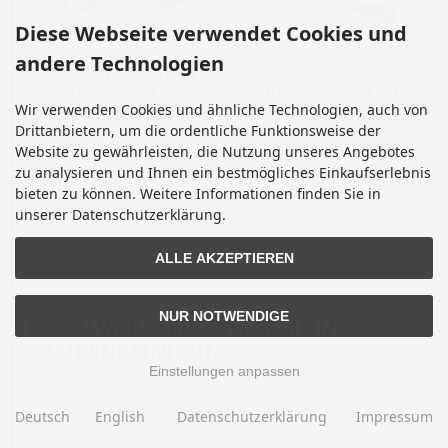
Diese Webseite verwendet Cookies und
andere Technologien
Schneiddraht Vierkant
Scheiben-
50 Meter Rolle für
Trennwerkzeug mit
Motorräder
Saugheber
Wir verwenden Cookies und ähnliche Technologien, auch von
BTS-627.00.05
BTS-627.16.05
Drittanbietern, um die ordentliche Funktionsweise der
✅
✅
1-3 Werktage
1-3 Werktage
Website zu gewährleisten, die Nutzung unseres Angebotes
zu analysieren und Ihnen ein bestmögliches Einkaufserlebnis
17,93 EUR
156,87 EUR
bieten zu können. Weitere Informationen finden Sie in
unserer Datenschutzerklärung.
Alle Produkte in Scheibenreparatur anzeigen
ALLE AKZEPTIEREN
NUR NOTWENDIGE
SPEZIALWERKZEUG ALLGEMEIN
»
SCHEIBENREINIGUNG
Einstellungen anpassen
Deutsch
English
Datenschutzerklärung
Impressum