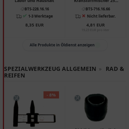
Labor und Haushalt
Kraftstoffmischer 250
ml für Motorräder
BTS-228.16.16
BTS-716.16.66
✅
❌
1-3 Werktage
Nicht lieferbar.
8,35 EUR
4,81 EUR
19,23 EUR pro liter
Alle Produkte in Öldienst anzeigen
SPEZIALWERKZEUG ALLGEMEIN
»
RAD &
REIFEN
- 8%