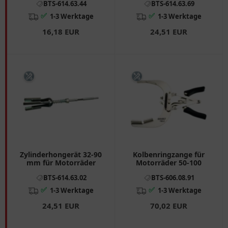
BTS-614.63.44
BTS-614.63.69
6146302
✅
✅
1-3 Werktage
1-3 Werktage
16,18 EUR
24,51 EUR
Zylinderhongerät 32-90
Kolbenringzange für
mm für Motorräder
Motorräder 50-100
BTS-614.63.02
BTS-606.08.91
✅
✅
1-3 Werktage
1-3 Werktage
24,51 EUR
70,02 EUR