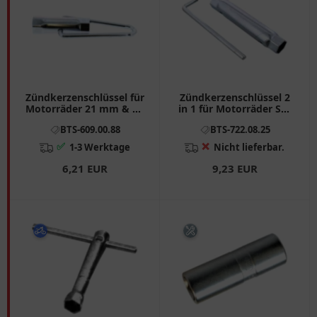
Zündkerzenschlüssel für
Zündkerzenschlüssel 2
Motorräder 21 mm & 26
in 1 für Motorräder SW
mm mit beweglichem
16/18 mit
BTS-609.00.88
BTS-722.08.25
Griff JMP
abgewinkeltem Knebel
✅
❌
1-3 Werktage
Nicht lieferbar.
6,21 EUR
9,23 EUR