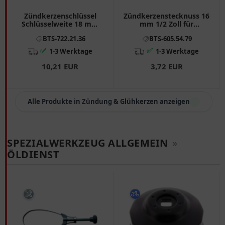
Zündkerzenschlüssel
Zündkerzenstecknuss 16
Schlüsselweite 18 mm
mm 1/2 Zoll für
mit Schiebestift L118MM
Motorräder
BTS-722.21.36
BTS-605.54.79
passend für: Honda CB
✅
✅
1-3 Werktage
1-3 Werktage
10,21 EUR
3,72 EUR
Alle Produkte in Zündung & Glühkerzen anzeigen
SPEZIALWERKZEUG ALLGEMEIN
»
ÖLDIENST