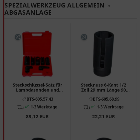
SPEZIALWERKZEUG ALLGEMEIN
»
ABGASANLAGE
Steckschlüssel-Satz für
Stecknuss 6-Kant 1/2
Lambdasonden und
Zoll 29 mm Länge 90
Einspritzdüsen
mm für Motorräder
BTS-605.57.43
BTS-605.68.99
✅
✅
1-3 Werktage
1-3 Werktage
89,12 EUR
22,21 EUR