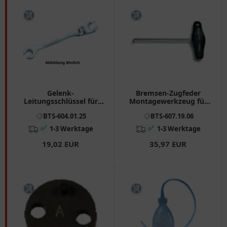
Gelenk-
Bremsen-Zugfeder
Leitungsschlüssel für
Montagewerkzeug für
Brems- und
Mercedes-Benz & VW
BTS-604.01.25
BTS-607.19.06
Kraftstoffleitungen 10
Crafter
mm
✅
✅
1-3 Werktage
1-3 Werktage
19,02 EUR
35,97 EUR