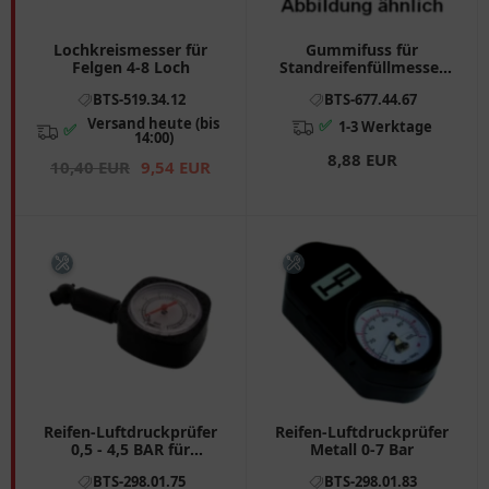
Lochkreismesser für
Gummifuss für
Felgen 4-8 Loch
Standreifenfüllmesser
Pneustar 2
BTS-519.34.12
BTS-677.44.67
Versand heute (bis
✅
1-3 Werktage
✅
14:00)
8,88 EUR
10,40 EUR
9,54 EUR
Reifen-Luftdruckprüfer
Reifen-Luftdruckprüfer
0,5 - 4,5 BAR für
Metall 0-7 Bar
Motorräder
BTS-298.01.75
BTS-298.01.83