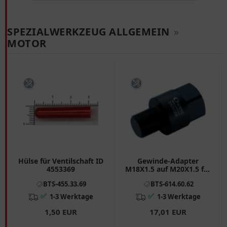
SPEZIALWERKZEUG ALLGEMEIN
»
MOTOR
Hülse für Ventilschaft ID
Gewinde-Adapter
4553369
M18X1.5 auf M20X1.5 für
Injektoren-Demontage
BTS-455.33.69
BTS-614.60.62
✅
✅
1-3 Werktage
1-3 Werktage
1,50 EUR
17,01 EUR