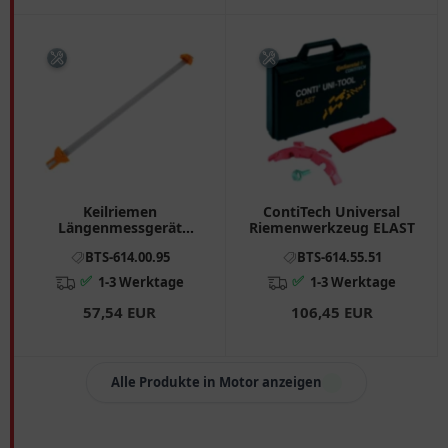
Keilriemen
ContiTech Universal
Längenmessgerät
Riemenwerkzeug ELAST
Contitech 500-2600 mm
BTS-614.00.95
BTS-614.55.51
✅
✅
1-3 Werktage
1-3 Werktage
57,54 EUR
106,45 EUR
Alle Produkte in Motor anzeigen