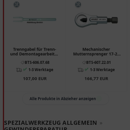
Trenngabel für Trenn-
Mechanischer
und Demontagearbeiten
Mutternsprenger 17-24
29MM
mm für Motorräder
BTS-606.07.68
BTS-607.22.01
✅
✅
1-3 Werktage
1-3 Werktage
107,00 EUR
166,77 EUR
Alle Produkte in Abzieher anzeigen
SPEZIALWERKZEUG ALLGEMEIN
»
GEWINDEREPARATUR