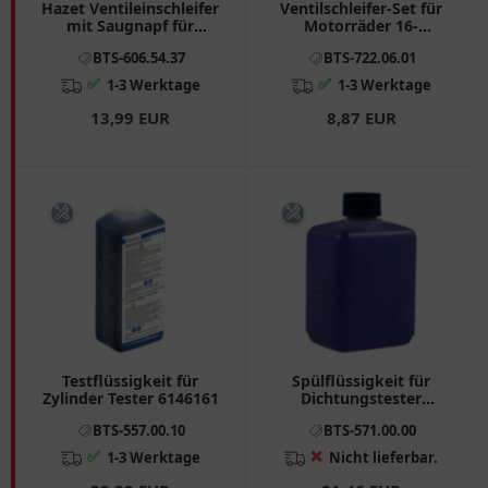
Hazet Ventileinschleifer
Ventilschleifer-Set für
mit Saugnapf für
Motorräder 16-
Motorräder
21MM/28-35 mm
BTS-606.54.37
BTS-722.06.01
✅
✅
1-3 Werktage
1-3 Werktage
13,99 EUR
8,87 EUR
Testflüssigkeit für
Spülflüssigkeit für
Zylinder Tester 6146161
Dichtungstester
Zylinderkopf
BTS-557.00.10
BTS-571.00.00
✅
❌
1-3 Werktage
Nicht lieferbar.