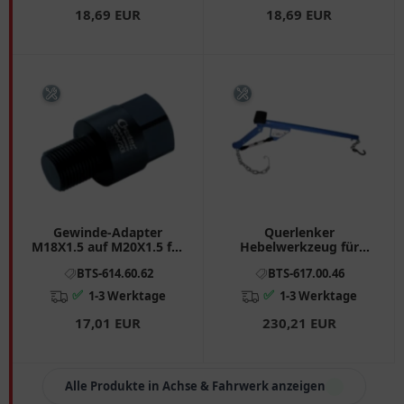
18,69 EUR
18,69 EUR
Gewinde-Adapter
Querlenker
M18X1.5 auf M20X1.5 für
Hebelwerkzeug für
Injektoren-Demontage
verschiedene Modelle
BTS-614.60.62
BTS-617.00.46
✅
✅
1-3 Werktage
1-3 Werktage
17,01 EUR
230,21 EUR
Alle Produkte in Achse & Fahrwerk anzeigen