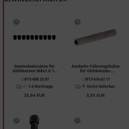
Gewindeeinsätze für
Ausbohr-Führungshülse
Glühkerzen M8x1.0 11
für Glühkerzen-
mm - 10 Stück
Werkzeug-Satz
BTS-609.33.97
BTS-614.67.11
✅
❌
1-3 Werktage
Nicht lieferbar.
25,64 EUR
3,55 EUR