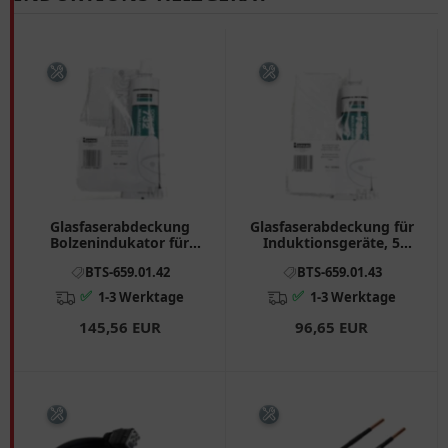
Glasfaserabdeckung
Glasfaserabdeckung für
Bolzenindukator für
Induktionsgeräte, 5
Induktionsgerät
Stück
BTS-659.01.42
BTS-659.01.43
GYSDUCTION AUTO 10
Stück
✅
✅
1-3 Werktage
1-3 Werktage
145,56 EUR
96,65 EUR