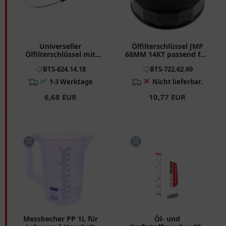
Universeller
Ölfilterschlüssel JMP
Ölfilterschlüssel mit
68MM 14KT passend für:
Metallband
Kymco MXU, Maxxer,
BTS-624.14.18
BTS-722.62.69
Xciting 7226269
✅
❌
1-3 Werktage
Nicht lieferbar.
6,68 EUR
10,77 EUR
Messbecher PP 1L für
Öl- und