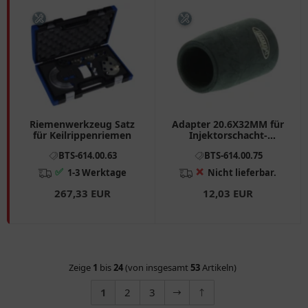
Riemenwerkzeug Satz
Adapter 20.6X32MM für
für Keilrippenriemen
Injektorschacht-
Reinigungs-Satz
BTS-614.00.63
BTS-614.00.75
✅
❌
1-3 Werktage
Nicht lieferbar.
267,33 EUR
12,03 EUR
Zeige
1
bis
24
(von insgesamt
53
Artikeln)
1
2
3