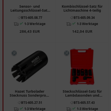
Sensor- und
Kombischlüssel-Satz für
Leitungsschlüssel-Satz
Lichtmaschine 4-teilig
für Dieselmotoren 7-
BTS-605.08.77
BTS-605.09.34
teilig 21/22/24 mm
✅
✅
1-3 Werktage
1-3 Werktage
286,43 EUR
142,04 EUR
Hazet Turbolader
Steckschlüssel-Satz für
Stecknuss Sonderprofil
Lambdasonden und
für Mercedes-Benz und
Einspritzdüsen
BTS-605.27.51
BTS-605.57.43
Nissan
✅
✅
1-3 Werktage
1-3 Werktage