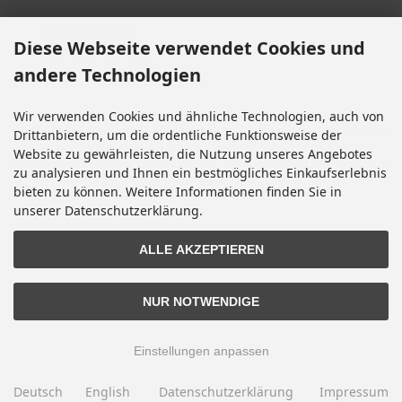
SOCIAL MEDIA
Diese Webseite verwendet Cookies und
andere Technologien
Wir verwenden Cookies und ähnliche Technologien, auch von
Alle Preise inkl. gesetzl. MwSt. zzgl.
Versandkosten
. Die durchgestrichenen Preise
Drittanbietern, um die ordentliche Funktionsweise der
entsprechen dem bisherigen Preis bei Motorradteile & Motorrad Ersatzteile.
Website zu gewährleisten, die Nutzung unseres Angebotes
Motorradteile & Motorrad Ersatzteile © 2026 | Template © 2009-2026 by modified
zu analysieren und Ihnen ein bestmögliches Einkaufserlebnis
eCommerce Shopsoftware
bieten zu können. Weitere Informationen finden Sie in
mod
ified eCommerce Shopsoftware © 2009-2026
unserer Datenschutzerklärung.
ALLE AKZEPTIEREN
NUR NOTWENDIGE
Einstellungen anpassen
Deutsch
English
Datenschutzerklärung
Impressum