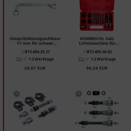
Einspritzleitungsschlüssel
KOMBISCHL Satz
17 mm für schwer
Lichtmaschine für
erreichbare
verschiedene Marken
BTS-604.35.21
BTS-605.00.82
Einspritzdüsen
✅
✅
1-3 Werktage
1-3 Werktage
29,67 EUR
96,24 EUR