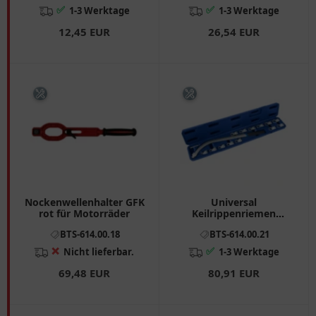
✅
✅
1-3 Werktage
1-3 Werktage
12,45 EUR
26,54 EUR
Nockenwellenhalter GFK
Universal
rot für Motorräder
Keilrippenriemen
Spannschlüssel 14-teilig
BTS-614.00.18
BTS-614.00.21
❌
✅
Nicht lieferbar.
1-3 Werktage
69,48 EUR
80,91 EUR