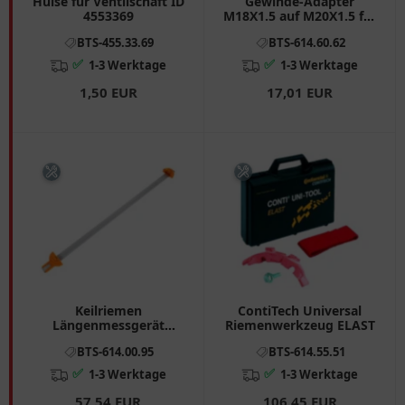
Hülse für Ventilschaft ID
Gewinde-Adapter
4553369
M18X1.5 auf M20X1.5 für
Injektoren-Demontage
BTS-455.33.69
BTS-614.60.62
✅
✅
1-3 Werktage
1-3 Werktage
1,50 EUR
17,01 EUR
Keilriemen
ContiTech Universal
Längenmessgerät
Riemenwerkzeug ELAST
Contitech 500-2600 mm
BTS-614.00.95
BTS-614.55.51
✅
✅
1-3 Werktage
1-3 Werktage
57,54 EUR
106,45 EUR