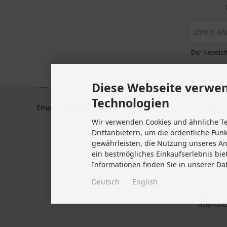
Zahlun
BTS GmbH
Plochinger Str 41
Datens
73760 Ostfildern
Allgem
Deutschland
Der Newslett
Kunden
Tel +49 711 633 47 127
Impre
Diese Webseite verwen
Fax +49 711 470 76 588
Kontakt
Technologien
Widerru
Email: info@biketeile-service.de
Wir verwenden Cookies und ähnliche T
Lieferze
Drittanbietern, um die ordentliche Fun
Vertrag
gewährleisten, die Nutzung unseres A
Cookie 
ein bestmögliches Einkaufserlebnis bie
Informationen finden Sie in unserer Da
Deutsch
English
Alle Preise inkl. gesetzl. MwSt. zzgl.
Motorradte