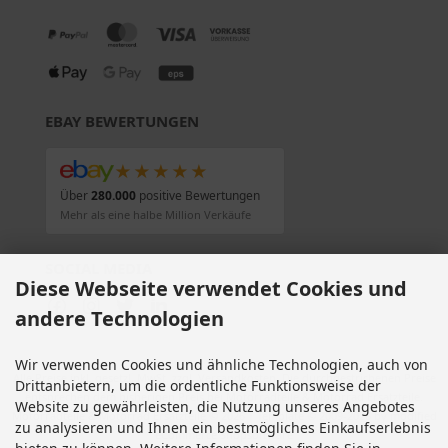
EBAY BEWERTUNGEN
★★★★★
Über
280.000
positive Bewertungen
Mehr als eine halbe Million Verkäufe
SOCIAL MEDIA
Diese Webseite verwendet Cookies und
andere Technologien
Wir verwenden Cookies und ähnliche Technologien, auch von
Alle Preise inkl. gesetzl. MwSt. zzgl.
Versandkosten
. Die durchgestrichenen Preise
Drittanbietern, um die ordentliche Funktionsweise der
entsprechen dem bisherigen Preis bei Motorradteile & Motorrad Ersatzteile.
Website zu gewährleisten, die Nutzung unseres Angebotes
Motorradteile & Motorrad Ersatzteile © 2026 | Template © 2009-2026 by modified
zu analysieren und Ihnen ein bestmögliches Einkaufserlebnis
eCommerce Shopsoftware