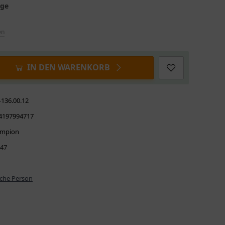
age
en
IN DEN WARENKORB
-136.00.12
4197994717
mpion
47
iche Person