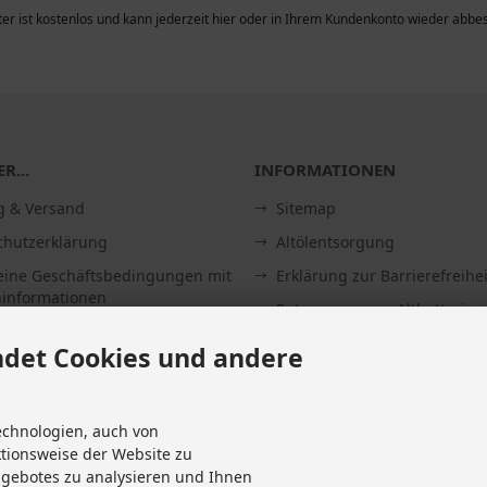
er ist kostenlos und kann jederzeit hier oder in Ihrem Kundenkonto wieder abbes
R...
INFORMATIONEN
g & Versand
Sitemap
chutzerklärung
Altölentsorgung
eine Geschäftsbedingungen mit
Erklärung zur Barrierefreihei
informationen
Entsorgung von Altbatterien
ssum
Gutscheine
det Cookies und andere
Abholung
fsrecht & Widerrufsformular
Versandhinweis Checkout
echnologien, auch von
it
ktionsweise der Website zu
 widerrufen
ngebotes zu analysieren und Ihnen