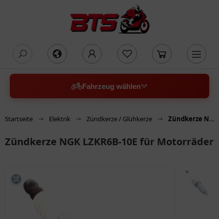
oading...
Fahrzeug wählen
Startseite
Elektrik
Zündkerze / Glühkerze
Zündkerze NGK LZKR6B-10E für Motorräder
Zündkerze NGK LZKR6B-10E für Motorräder