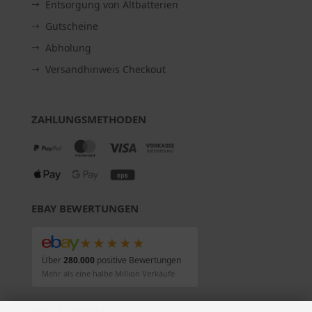
Entsorgung von Altbatterien
Gutscheine
Abholung
Versandhinweis Checkout
ZAHLUNGSMETHODEN
EBAY BEWERTUNGEN
★★★★★
Über
280.000
positive Bewertungen
Mehr als eine halbe Million Verkäufe
SOCIAL MEDIA