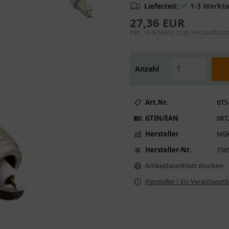
✅
Lieferzeit:
1-3 Werkt
27,36 EUR
inkl. 19 % MwSt. zzgl.
Versandkost
Anzahl
Art.Nr.
BTS
GTIN/EAN
087
Hersteller
NG
Hersteller-Nr.
156
Artikeldatenblatt drucken
Hersteller / EU Verantwortl