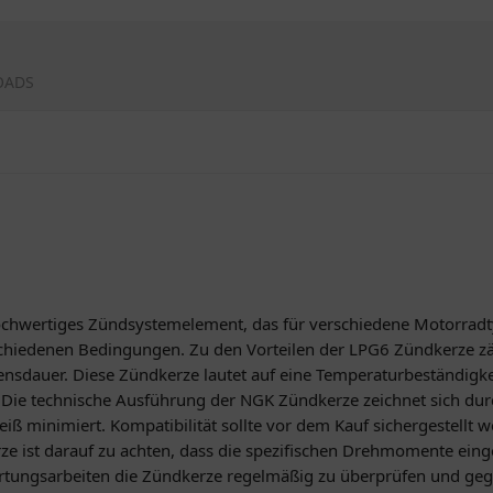
OADS
ochwertiges Zündsystemelement, das für verschiedene Motorradty
schiedenen Bedingungen. Zu den Vorteilen der LPG6 Zündkerze zä
nsdauer. Diese Zündkerze lautet auf eine Temperaturbeständigkei
Die technische Ausführung der NGK Zündkerze zeichnet sich dur
leiß minimiert. Kompatibilität sollte vor dem Kauf sichergestellt
ze ist darauf zu achten, dass die spezifischen Drehmomente ei
rtungsarbeiten die Zündkerze regelmäßig zu überprüfen und geg