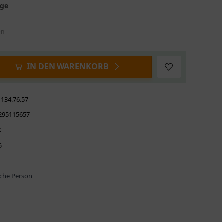
age
en
IN DEN WARENKORB
-134.76.57
295115657
K
5
iche Person