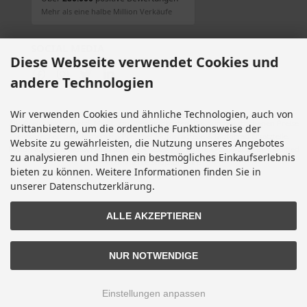
Mehr als eine halbe Million Verkäufe
SOCIAL MEDIA
Diese Webseite verwendet Cookies und
andere Technologien
Wir verwenden Cookies und ähnliche Technologien, auch von
Alle Preise inkl. gesetzl. MwSt. zzgl.
Versandkosten
. Die durchgestrichenen Preise
Drittanbietern, um die ordentliche Funktionsweise der
entsprechen dem bisherigen Preis bei Motorradteile & Motorrad Ersatzteile.
Website zu gewährleisten, die Nutzung unseres Angebotes
Motorradteile & Motorrad Ersatzteile © 2026 | Template © 2009-2026 by modified
zu analysieren und Ihnen ein bestmögliches Einkaufserlebnis
eCommerce Shopsoftware
bieten zu können. Weitere Informationen finden Sie in
mod
ified eCommerce Shopsoftware © 2009-2026
unserer Datenschutzerklärung.
ALLE AKZEPTIEREN
NUR NOTWENDIGE
Einstellungen anpassen