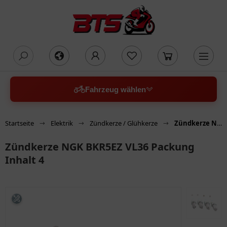
oading...
Fahrzeug wählen
Startseite
Elektrik
Zündkerze / Glühkerze
Zündkerze NGK BKR5EZ VL36 Packung Inhalt 4
Zündkerze NGK BKR5EZ VL36 Packung
Inhalt 4