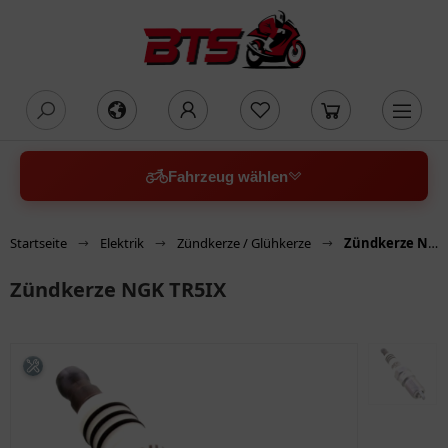
oading...
Fahrzeug wählen
Startseite
Elektrik
Zündkerze / Glühkerze
Zündkerze NGK TR5IX
Zündkerze NGK TR5IX