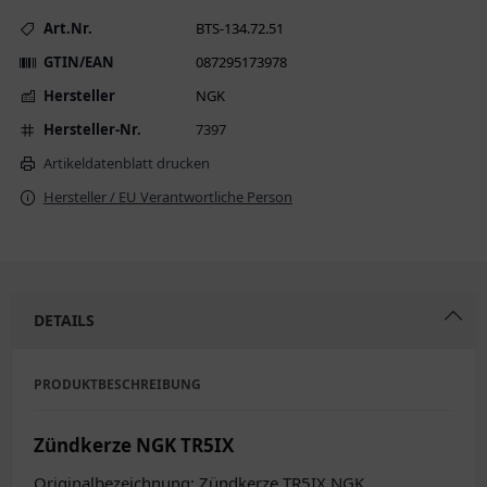
Art.Nr.
BTS-134.72.51
GTIN/EAN
087295173978
Hersteller
NGK
Hersteller-Nr.
7397
Artikeldatenblatt drucken
Hersteller / EU Verantwortliche Person
DETAILS
PRODUKTBESCHREIBUNG
Zündkerze NGK TR5IX
Originalbezeichnung: Zündkerze TR5IX NGK