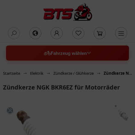
oading...
Fahrzeug wählen
Startseite
Elektrik
Zündkerze / Glühkerze
Zündkerze NGK BKR6EZ für Motorräder
Zündkerze NGK BKR6EZ für Motorräder