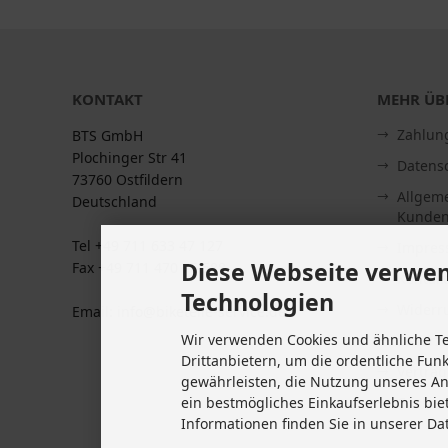
KONTAKT
MEHR ÜBE
Zahlun
BTS GmbH
Plochinger Str 41
Datens
73760 Ostfildern
Allgem
Deutschland
Kunden
Tel +49 711 633 47 127
Impre
Diese Webseite verwen
Fax +49 711 470 76 588
Kontakt
Technologien
Widerru
Email: info@biketeile-service.de
Wir verwenden Cookies und ähnliche T
Lieferze
Drittanbietern, um die ordentliche Fun
Vertrag
gewährleisten, die Nutzung unseres A
Cookie 
ein bestmögliches Einkaufserlebnis bie
Informationen finden Sie in unserer Da