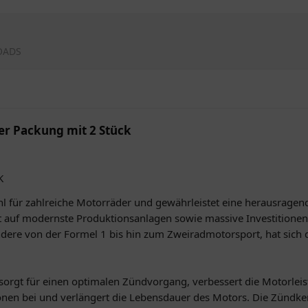
OADS
er Packung mit 2 Stück
K
l für zahlreiche Motorräder und gewährleistet eine herausragend
t auf modernste Produktionsanlagen sowie massive Investitione
ere von der Formel 1 bis hin zum Zweiradmotorsport, hat sich 
e sorgt für einen optimalen Zündvorgang, verbessert die Motorlei
onen bei und verlängert die Lebensdauer des Motors. Die Zündker