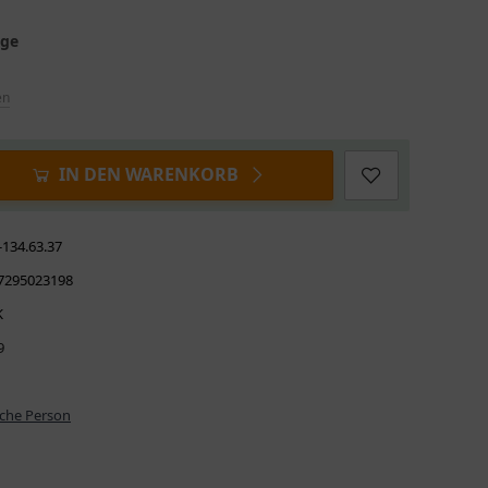
age
en
IN DEN WARENKORB
-134.63.37
7295023198
K
9
iche Person