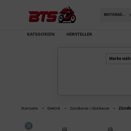
MOTORADTEILE
oading...
KATEGORIEN
HERSTELLER
Marke wäh
Startseite
Elektrik
Zündkerze / Glühkerze
Zündke