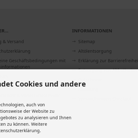
R...
INFORMATIONEN
g & Versand
Sitemap
chutzerklärung
Altölentsorgung
eine Geschäftsbedingungen mit
Erklärung zur Barrierefreihei
informationen
Entsorgung von Altbatterien
ssum
Gutscheine
det Cookies und andere
Abholung
fsrecht & Widerrufsformular
Versandhinweis Checkout
echnologien, auch von
it
ktionsweise der Website zu
 widerrufen
ngebotes zu analysieren und Ihnen
Einstellungen
ten zu können. Weitere
tenschutzerklärung.