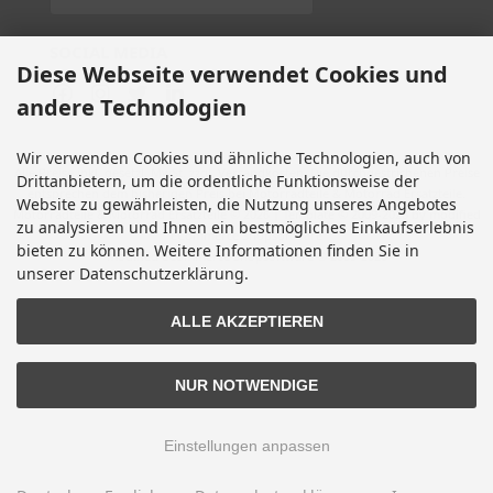
SOCIAL MEDIA
Diese Webseite verwendet Cookies und
andere Technologien
Wir verwenden Cookies und ähnliche Technologien, auch von
Alle Preise inkl. gesetzl. MwSt. zzgl.
Versandkosten
. Die durchgestrichenen Preise
Drittanbietern, um die ordentliche Funktionsweise der
entsprechen dem bisherigen Preis bei Motorradteile & Motorrad Ersatzteile.
Website zu gewährleisten, die Nutzung unseres Angebotes
Motorradteile & Motorrad Ersatzteile © 2026 | Template © 2009-2026 by modified
zu analysieren und Ihnen ein bestmögliches Einkaufserlebnis
eCommerce Shopsoftware
bieten zu können. Weitere Informationen finden Sie in
mod
ified eCommerce Shopsoftware © 2009-2026
unserer Datenschutzerklärung.
ALLE AKZEPTIEREN
NUR NOTWENDIGE
Einstellungen anpassen