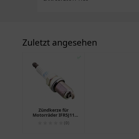
Zuletzt angesehen
✅
Zündkerze für
Motorräder IFR5J11
NGK
(0)