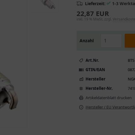
✅
Lieferzeit:
1-3 Werkt
22,87 EUR
inkl. 19 % MwSt. zzgl.
Versandkost
Anzahl
Art.Nr.
BTS
GTIN/EAN
087
Hersteller
NG
Hersteller-Nr.
741
Artikeldatenblatt drucken
Hersteller / EU Verantwortl