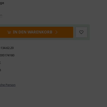
age
en
IN DEN WARENKORB
-134.62.20
295174180
K
8
iche Person