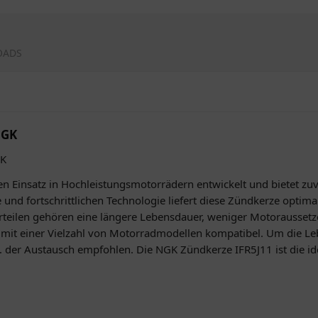
OADS
NGK
GK
den Einsatz in Hochleistungsmotorrädern entwickelt und bietet zu
nd fortschrittlichen Technologie liefert diese Zündkerze optim
orteilen gehören eine längere Lebensdauer, weniger Motoraussetze
t mit einer Vielzahl von Motorradmodellen kompatibel. Um die 
 der Austausch empfohlen. Die NGK Zündkerze IFR5J11 ist die ide