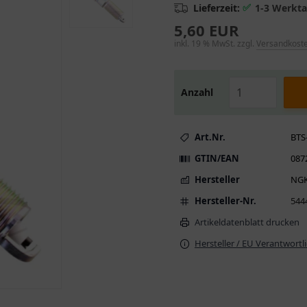
✅
Lieferzeit:
1-3 Werkt
5,60 EUR
inkl. 19 % MwSt. zzgl.
Versandkost
Anzahl
Art.Nr.
BTS
GTIN/EAN
087
Hersteller
NG
Hersteller-Nr.
544
Artikeldatenblatt drucken
Hersteller / EU Verantwortl