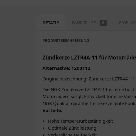
DETAILS
FAHRZEUGE
6
EIGENS
PRODUKTBESCHREIBUNG
Zündkerze LZTR4A-11 für Motorräde
Alternative: 1290112
Originalbezeichnung: Zündkerze LZTR4A-1
Die NGK Zündkerze LZTR4A-11 ist eine hochw
Motorrädern sorgt. Entwickelt für eine Viel
NGK Qualität garantiert eine exzellente Fun
Vorteile:
Hohe Temperaturbeständigkeit
Optimale Zündleistung
Verlässliche Haltbarkeit