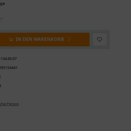
age
en
IN DEN WARENKORB
-134.60.97
295154441
K
4
iche Person