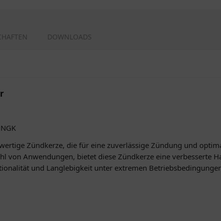
CHAFTEN
DOWNLOADS
r
1 NGK
ertige Zündkerze, die für eine zuverlässige Zündung und optima
zahl von Anwendungen, bietet diese Zündkerze eine verbesserte H
ktionalität und Langlebigkeit unter extremen Betriebsbedingunge