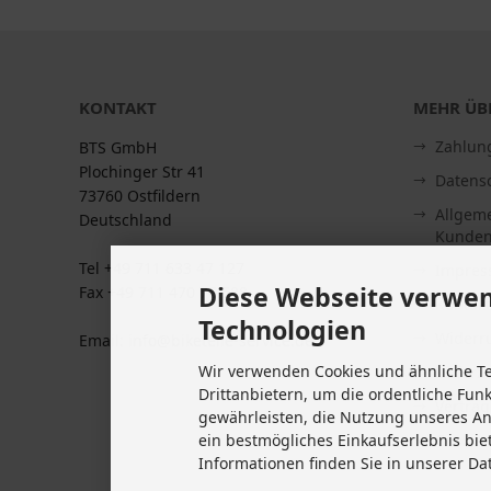
KONTAKT
MEHR ÜBE
Zahlun
BTS GmbH
Plochinger Str 41
Datens
73760 Ostfildern
Allgem
Deutschland
Kunden
Tel +49 711 633 47 127
Impre
Diese Webseite verwen
Fax +49 711 470 76 588
Kontakt
Technologien
Widerru
Email: info@biketeile-service.de
Wir verwenden Cookies und ähnliche T
Lieferze
Drittanbietern, um die ordentliche Fun
Vertrag
gewährleisten, die Nutzung unseres A
Cookie 
ein bestmögliches Einkaufserlebnis bie
Informationen finden Sie in unserer Da