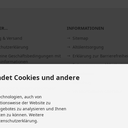
R...
INFORMATIONEN
g & Versand
Sitemap
chutzerklärung
Altölentsorgung
eine Geschäftsbedingungen mit
Erklärung zur Barrierefreihei
informationen
Entsorgung von Altbatterien
ssum
Gutscheine
det Cookies und andere
Abholung
fsrecht & Widerrufsformular
Versandhinweis Checkout
echnologien, auch von
it
ktionsweise der Website zu
 widerrufen
ngebotes zu analysieren und Ihnen
Einstellungen
ten zu können. Weitere
tenschutzerklärung.