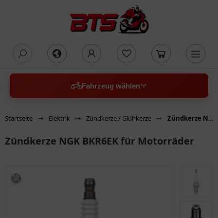
oading...
Fahrzeug wählen
Startseite
Elektrik
Zündkerze / Glühkerze
Zündkerze NGK BKR6EK für Motorräder
Zündkerze NGK BKR6EK für Motorräder