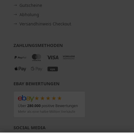
Gutscheine
Abholung
Versandhinweis Checkout
ZAHLUNGSMETHODEN
EBAY BEWERTUNGEN
★★★★★
Über
280.000
positive Bewertungen
Mehr als eine halbe Million Verkäufe
SOCIAL MEDIA