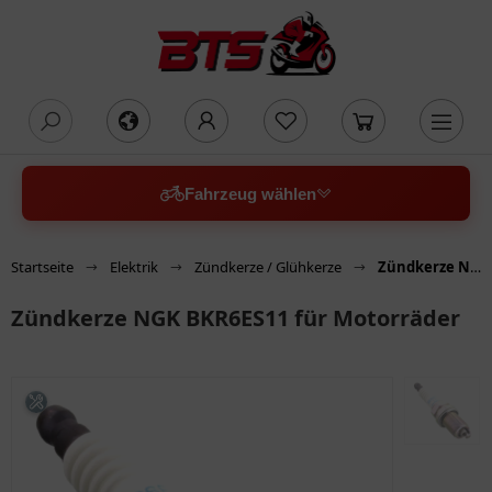
oading...
Fahrzeug wählen
Startseite
Elektrik
Zündkerze / Glühkerze
Zündkerze NGK BKR6ES11 für Motorräder
Zündkerze NGK BKR6ES11 für Motorräder