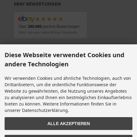
EBAY BEWERTUNGEN
★★★★★
Über
280.000
positive Bewertungen
Mehr als eine halbe Million Verkäufe
SOCIAL MEDIA
Diese Webseite verwendet Cookies und
andere Technologien
Wir verwenden Cookies und ähnliche Technologien, auch von
Alle Preise inkl. gesetzl. MwSt. zzgl.
Versandkosten
. Die durchgestrichenen Preise
Drittanbietern, um die ordentliche Funktionsweise der
entsprechen dem bisherigen Preis bei Motorradteile & Motorrad Ersatzteile.
Website zu gewährleisten, die Nutzung unseres Angebotes
Motorradteile & Motorrad Ersatzteile © 2026 | Template © 2009-2026 by modified
zu analysieren und Ihnen ein bestmögliches Einkaufserlebnis
eCommerce Shopsoftware
bieten zu können. Weitere Informationen finden Sie in
mod
ified eCommerce Shopsoftware © 2009-2026
unserer Datenschutzerklärung.
ALLE AKZEPTIEREN