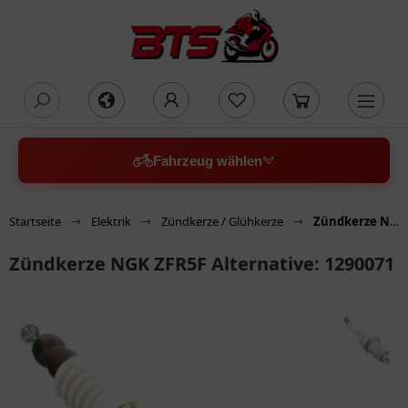
oading...
Fahrzeug wählen
Startseite
Elektrik
Zündkerze / Glühkerze
Zündkerze NGK ZFR5F Alternative: 1290071
Zündkerze NGK ZFR5F Alternative: 1290071