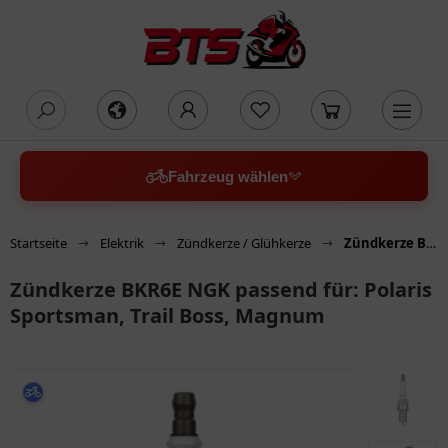
oading...
Fahrzeug wählen
Startseite
Elektrik
Zündkerze / Glühkerze
Zündkerze BKR6E NGK passend für: Polaris Sportsman, Trail Boss, Magnum
Zündkerze BKR6E NGK passend für: Polaris
Sportsman, Trail Boss, Magnum