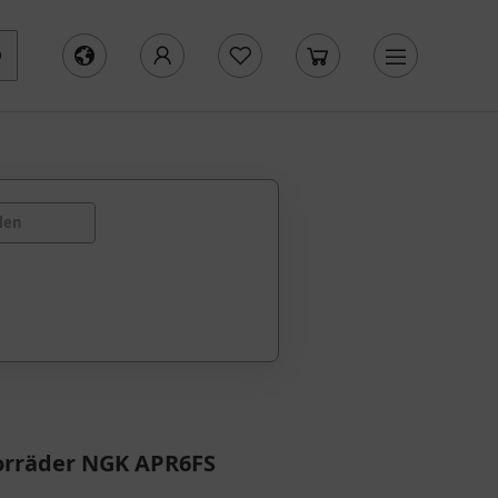
len
orräder NGK APR6FS