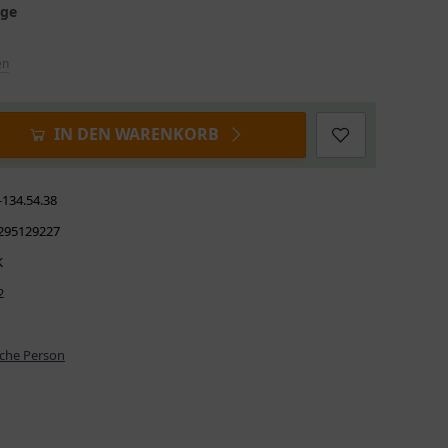
age
en
IN DEN WARENKORB
-134.54.38
295129227
K
2
iche Person