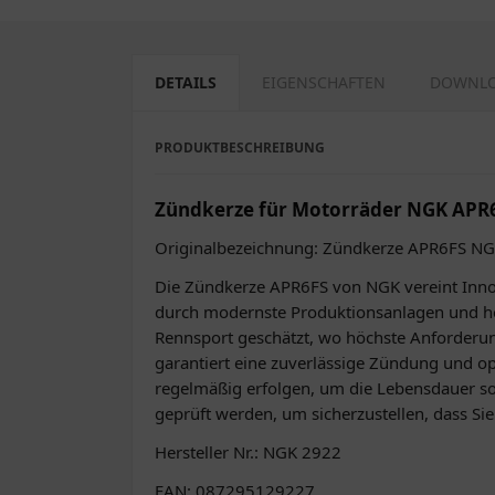
DETAILS
EIGENSCHAFTEN
DOWNL
PRODUKTBESCHREIBUNG
Zündkerze für Motorräder NGK APR
Originalbezeichnung: Zündkerze APR6FS N
Die Zündkerze APR6FS von NGK vereint Innov
durch modernste Produktionsanlagen und ho
Rennsport geschätzt, wo höchste Anforderung
garantiert eine zuverlässige Zündung und opt
regelmäßig erfolgen, um die Lebensdauer sow
geprüft werden, um sicherzustellen, dass Sie
Hersteller Nr.: NGK 2922
EAN: 087295129227