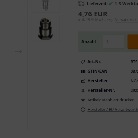
✅
Lieferzeit:
1-3 Werkt
4,76 EUR
inkl. 19 % MwSt. zzgl.
Versandkost
Anzahl
Art.Nr.
BTS
GTIN/EAN
087
Hersteller
NG
Hersteller-Nr.
292
Artikeldatenblatt drucken
Hersteller / EU Verantwortl