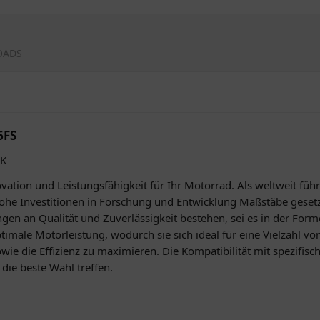
OADS
6FS
GK
ation und Leistungsfähigkeit für Ihr Motorrad. Als weltweit fü
he Investitionen in Forschung und Entwicklung Maßstäbe gesetz
en an Qualität und Zuverlässigkeit bestehen, sei es in der For
imale Motorleistung, wodurch sie sich ideal für eine Vielzahl von
ie die Effizienz zu maximieren. Die Kompatibilität mit spezifis
 die beste Wahl treffen.