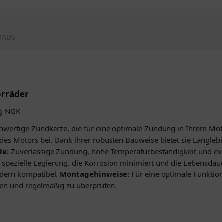
OADS
orräder
 g NGK
wertige Zündkerze, die für eine optimale Zündung in Ihrem Moto
z des Motors bei. Dank ihrer robusten Bauweise bietet sie Langleb
le:
Zuverlässige Zündung, hohe Temperaturbeständigkeit und exz
 spezielle Legierung, die Korrosion minimiert und die Lebensdau
ädern kompatibel.
Montagehinweise:
Für eine optimale Funktio
uen und regelmäßig zu überprüfen.