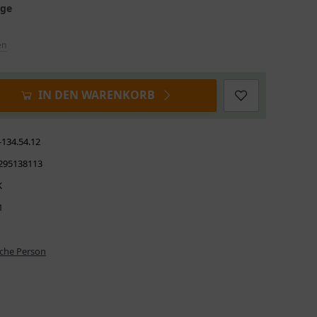
age
en
IN DEN WARENKORB
-134.54.12
295138113
K
1
iche Person