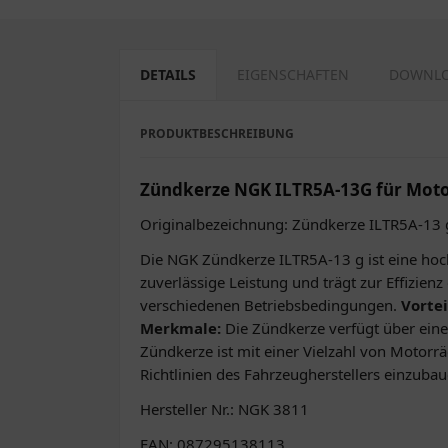
DETAILS
EIGENSCHAFTEN
DOWNL
PRODUKTBESCHREIBUNG
Zündkerze NGK ILTR5A-13G für Mot
Originalbezeichnung: Zündkerze ILTR5A-13
Die NGK Zündkerze ILTR5A-13 g ist eine hoch
zuverlässige Leistung und trägt zur Effizien
verschiedenen Betriebsbedingungen.
Vortei
Merkmale:
Die Zündkerze verfügt über eine
Zündkerze ist mit einer Vielzahl von Motorr
Richtlinien des Fahrzeugherstellers einzuba
Hersteller Nr.: NGK 3811
EAN: 087295138113