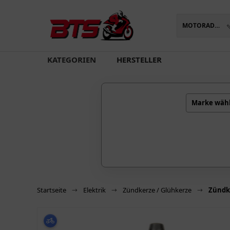
MOTORADTEILE
oading...
KATEGORIEN
HERSTELLER
Marke wäh
Startseite
Elektrik
Zündkerze / Glühkerze
Zündke