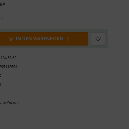
age
en
IN DEN WARENKORB
-134.53.62
295112694
K
9
iche Person