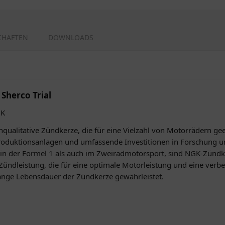
CHAFTEN
DOWNLOADS
Sherco Trial
GK
ualitative Zündkerze, die für eine Vielzahl von Motorrädern geei
Produktionsanlagen und umfassende Investitionen in Forschung 
n der Formel 1 als auch im Zweiradmotorsport, sind NGK-Zündke
ündleistung, die für eine optimale Motorleistung und eine verbes
lange Lebensdauer der Zündkerze gewährleistet.