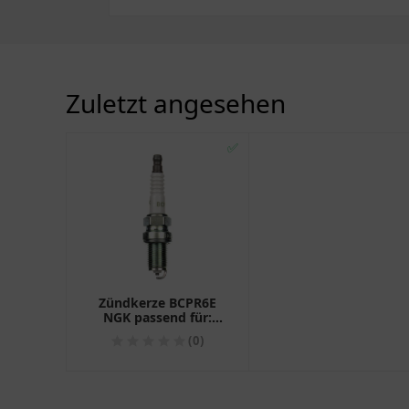
Zuletzt angesehen
✅
Zündkerze BCPR6E
NGK passend für:
Sherco Trial
(0)