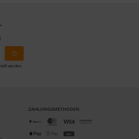
r
l
tellt werden.
ZAHLUNGSMETHODEN