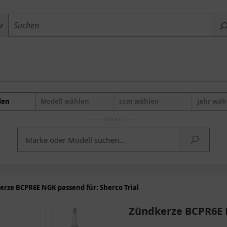
len
Modell wählen
ccm wählen
Jahr wäh
ODER
rze BCPR6E NGK passend für: Sherco Trial
Zündkerze BCPR6E N