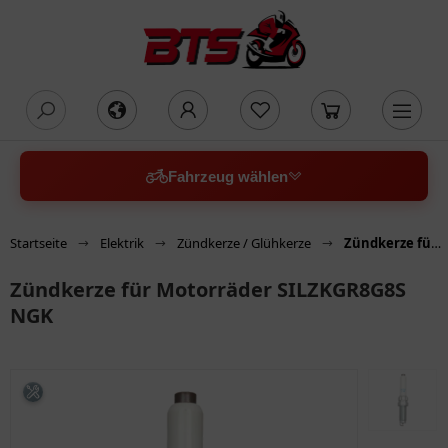
oading...
Fahrzeug wählen
Startseite
Elektrik
Zündkerze / Glühkerze
Zündkerze für Motorräder SILZKGR8G8S NGK
Zündkerze für Motorräder SILZKGR8G8S
NGK