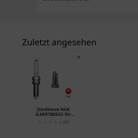
Zuletzt angesehen
❌
Zündkerze NGK
ILKER7B8EGS für
Motorräder
(0)