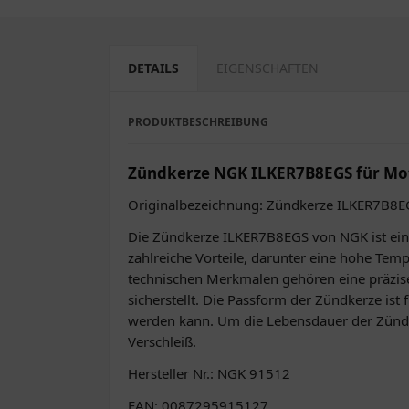
DETAILS
EIGENSCHAFTEN
PRODUKTBESCHREIBUNG
Zündkerze NGK ILKER7B8EGS für Mo
Originalbezeichnung: Zündkerze ILKER7B8
Die Zündkerze ILKER7B8EGS von NGK ist ein 
zahlreiche Vorteile, darunter eine hohe Te
technischen Merkmalen gehören eine präzise
sicherstellt. Die Passform der Zündkerze ist
werden kann. Um die Lebensdauer der Zündk
Verschleiß.
Hersteller Nr.: NGK 91512
EAN: 0087295915127