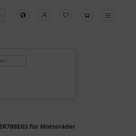
len
ER7B8EGS für Motorräder