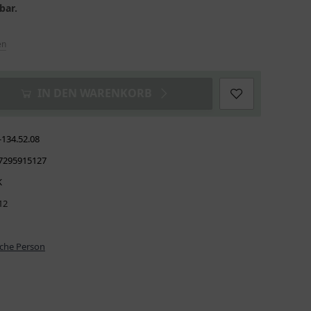
bar.
en
IN DEN WARENKORB
-134.52.08
7295915127
K
12
iche Person