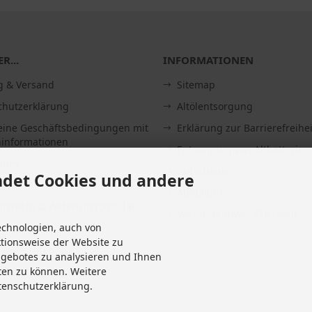
R...
INFORMATIONEN
g & Versand
Sitemap
chutzerklärung
Altölentsorgung
eine Geschäftsbedingungen mit
Erklärung zur Barrierefreihei
informationen
Entsorgung von Altbatterien
ssum
Gutscheine
det Cookies und andere
Abholung
fsrecht & Widerrufsformular
Versandhinweis Checkout
echnologien, auch von
it
ktionsweise der Website zu
 widerrufen
ngebotes zu analysieren und Ihnen
Einstellungen
ten zu können. Weitere
tenschutzerklärung.