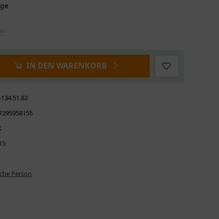
age
en
IN DEN WARENKORB
-134.51.82
7295958155
K
15
iche Person