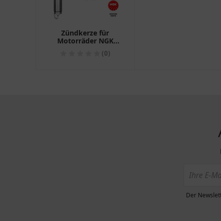
Zündkerze für
Motorräder NGK
DILZKAR7C11H
(0)
Der Newslett