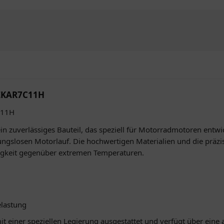
LZKAR7C11H
C11H
zuverlässiges Bauteil, das speziell für Motorradmotoren entwick
ungslosen Motorlauf. Die hochwertigen Materialien und die präzi
igkeit gegenüber extremen Temperaturen.
elastung
it einer speziellen Legierung ausgestattet und verfügt über eine 