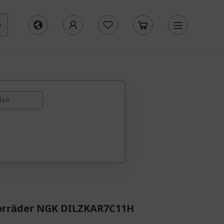
len
orräder NGK DILZKAR7C11H