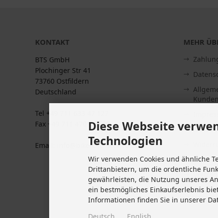
KONTAKT
MEHR ÜBE
Zahlun
BTS GmbH
Plochinger Str 41
Datens
73760 Ostfildern
Allgem
Deutschland
Kunden
Tel +49 711 633 47 127
Impre
Diese Webseite verwen
Fax +49 711 470 76 588
Kontakt
Technologien
Widerru
Email: info@biketeile-service.de
Wir verwenden Cookies und ähnliche T
Lieferze
Drittanbietern, um die ordentliche Fun
Vertrag
gewährleisten, die Nutzung unseres A
Cookie 
ein bestmögliches Einkaufserlebnis bie
Informationen finden Sie in unserer Da
Deutsch
English