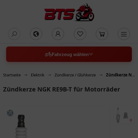
oading...
Fahrzeug wählen
Startseite
Elektrik
Zündkerze / Glühkerze
Zündkerze NGK RE9B-T für Motorräder
Zündkerze NGK RE9B-T für Motorräder