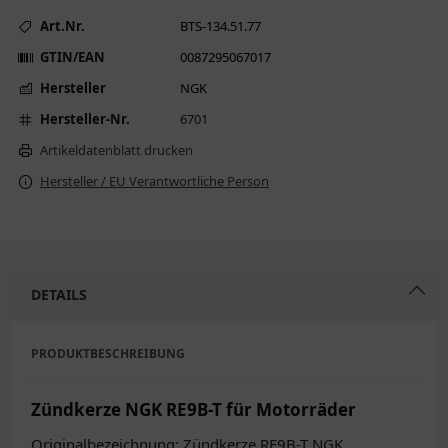
Art.Nr.
BTS-134.51.77
GTIN/EAN
0087295067017
Hersteller
NGK
Hersteller-Nr.
6701
Artikeldatenblatt drucken
Hersteller / EU Verantwortliche Person
DETAILS
PRODUKTBESCHREIBUNG
Zündkerze NGK RE9B-T für Motorräder
Originalbezeichnung: Zündkerze RE9B-T NGK